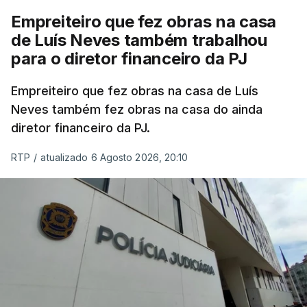
Em anos anteriores, a consulta das provas
Empreiteiro que fez obras na casa
dependia da apresentação de um requerimento,
de Luís Neves também trabalhou
mas o Governo decidiu, a partir deste ano,
para o diretor financeiro da PJ
disponibilizar a cópia dos exames classificados a
todos os estudantes para "reforçar a transparência
Empreiteiro que fez obras na casa de Luís
e rigor do processo" devido às falhas na
Neves também fez obras na casa do ainda
classificação eletrónica.
diretor financeiro da PJ.
Serão também publicadas as notas da 2.ª fase
RTP
/
atualizado 6 Agosto 2026, 20:10
das provas finais do 9.º ano.
Quanto aos pedidos de reapreciação de provas
realizadas durante a 1.ª fase, os resultados só
serão disponibilizados às escolas hoje, mas o MECI
assegurou que as pautas serão afixadas durante a
tarde.