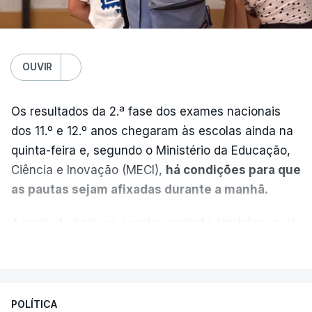
OUVIR
Os resultados da 2.ª fase dos exames nacionais
dos 11.º e 12.º anos chegaram às escolas ainda na
quinta-feira e, segundo o Ministério da Educação,
Ciência e Inovação (MECI),
há condições para que
as pautas sejam afixadas durante a manhã.
A partir de hoje, as escolas poderão também enviar
aos alunos as versões digitalizadas das respetivas
VER MAIS
provas classificadas, à semelhança do que
aconteceu durante a 1.ª fase.
POLÍTICA