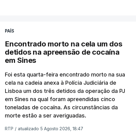
VER MAIS
publicados no dia seguinte (sexta-feira), o que
poderá não acontecer.
PAÍS
No domingo, estavam concluídos cerca de 50 por
cento dos mais de 20 mil pedidos de reapreciação,
Encontrado morto na cela um dos
mas Cristina Mota, porta-voz da Missão Escola
detidos na apreensão de cocaína
Pública, tem dúvidas de que o processo esteja
em Sines
concluído a tempo.
Foi esta quarta-feira encontrado morto na sua
cela na cadeia anexa à Polícia Judiciária de
"Durante o fim de semana e nos últimos dias,
Lisboa um dos três detidos da operação da PJ
apercebamo-nos que ainda estão a ser
em Sines na qual foram apreendidas cinco
convocados professores para reapreciações"
,
toneladas de cocaína. As circunstâncias da
disse a professora à agência Lusa.
"Será
morte estão a ser averiguadas.
praticamente impossível termos a totalidade
das reapreciações na sexta-feira".
RTP
/
atualizado 5 Agosto 2026, 18:47