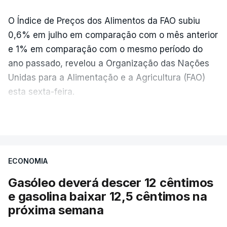
O Índice de Preços dos Alimentos da FAO subiu
0,6% em julho em comparação com o mês anterior
e 1% em comparação com o mesmo período do
ano passado, revelou a Organização das Nações
Unidas para a Alimentação e a Agricultura (FAO)
esta sexta-feira.
VER MAIS
Os preços globais dos alimentos atingiram o
seu nível mais elevado em três anos e meio,
ECONOMIA
com ondas de calor no Verão e conflitos na
Ucrânia e no Médio Oriente a elevar os
Gasóleo deverá descer 12 cêntimos
custos das colheitas.
e gasolina baixar 12,5 cêntimos na
próxima semana
O índice, que acompanha as variações mensais