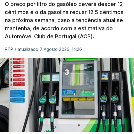
de um cabaz de produtos alimentares
O preço por litro do gasóleo deverá descer 12
comercializados internacionalmente, subiu para
cêntimos e o da gasolina recuar 12,5 cêntimos
na próxima semana, caso a tendência atual se
131,1 pontos em julho, face aos 130,3 de junho.
mantenha, de acordo com a estimativa do
Automóvel Club de Portugal (ACP).
O aumento dos preços dos alimentos básicos
tende a traduzir-se em preços mais elevados
RTP
/
atualizado 7 Agosto 2026, 14:26
nas prateleiras nos meses seguintes, à medida
que os fornecedores repercutem os seus
custos nos consumidores.
Em julho, o aumento esteve associado aos preços
do açúcar (+5,6%), dos cereais (+3,4%) e dos
óleos vegetais (+2%).
Estes aumentos foram "parcialmente
compensados por quedas" nos preços das "carnes