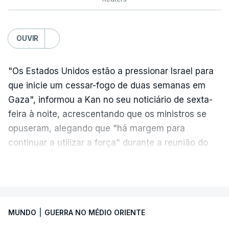
OUVIR
"Os Estados Unidos estão a pressionar Israel para
que inicie um cessar-fogo de duas semanas em
Gaza", informou a Kan no seu noticiário de sexta-
feira à noite, acrescentando que os ministros se
opuseram, alegando que "há margem para
continuar a utilizar a força" durante a reunião do
Gabinete de Segurança de quinta-feira.
VER MAIS
A ideia de uma trégua tem a ver com a
necessidade de travar os ataques com vista à
aplicação do plano de desarmamento do Hamas.
MUNDO
|
GUERRA NO MÉDIO ORIENTE