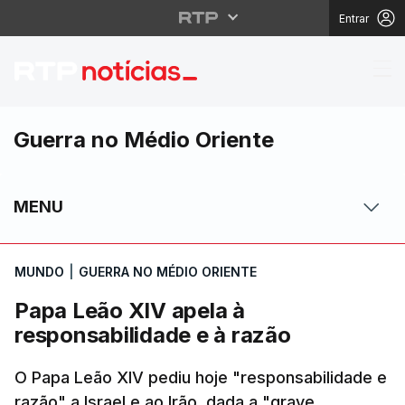
Entrar
Papa Leão XIV apela à
Guerra no Médio Oriente
MENU
MUNDO
|
GUERRA NO MÉDIO ORIENTE
Papa Leão XIV apela à
responsabilidade e à razão
O Papa Leão XIV pediu hoje "responsabilidade e
razão" a Israel e ao Irão, dada a "grave