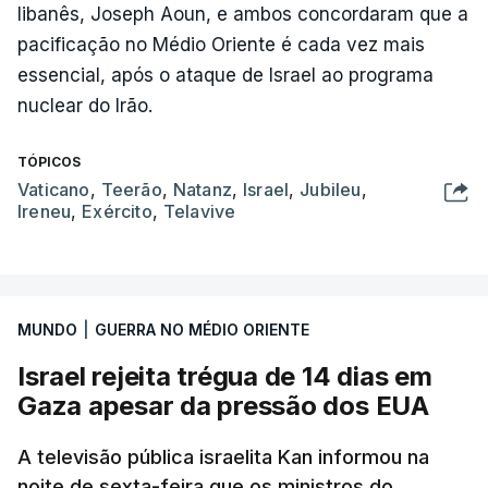
libanês, Joseph Aoun, e ambos concordaram que a
pacificação no Médio Oriente é cada vez mais
essencial, após o ataque de Israel ao programa
nuclear do Irão.
TÓPICOS
Vaticano
,
Teerão
,
Natanz
,
Israel
,
Jubileu
,
Ireneu
,
Exército
,
Telavive
MUNDO
|
GUERRA NO MÉDIO ORIENTE
Israel rejeita trégua de 14 dias em
Gaza apesar da pressão dos EUA
A televisão pública israelita Kan informou na
noite de sexta-feira que os ministros do