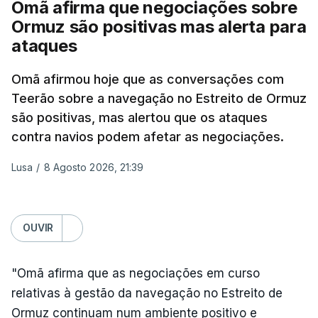
Omã afirma que negociações sobre
Além disso, o correspondente do canal de
Ormuz são positivas mas alerta para
televisão israelita i24News, que também teve
ataques
acesso às deliberações do Gabinete, recordou na
sexta-feira que, após a reunião, ficou por decidir a
Omã afirmou hoje que as conversações com
autorização formal de Israel para a entrada em
Teerão sobre a navegação no Estreito de Ormuz
Gaza da Força Internacional de Estabilização, um
são positivas, mas alertou que os ataques
contingente multinacional proposto no âmbito do
contra navios podem afetar as negociações.
Conselho da Paz promovido por Trump.
Lusa
/
8 Agosto 2026, 21:39
Meios de comunicação social israelitas
informaram, após a reunião do Gabinete de
Segurança do país, que o órgão presidido por
OUVIR
Netanyahu exigiu durante a sessão de quinta-feira
a retoma dos ataques aéreos em Gaza,
"Omã afirma que as negociações em curso
interrompidos desde segunda-feira.
relativas à gestão da navegação no Estreito de
Ormuz continuam num ambiente positivo e
"O Hamas aceitou o plano de 15 pontos, mas não