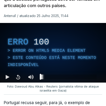
articulação com outros países.
Antena1
/
atualizado 25 Julho 2025, 11:44
ERRO
100
ERROR ON HTML5 MEDIA ELEMENT
ESTE CONTEÚDO ESTÁ NESTE MOMENTO
INDISPONÍVEL
Foto: Dawoud Abu Alkas - Reuters (jornalista vítima de ataque
israelita em Gaza)
Portugal recusa seguir, para já, o exemplo de