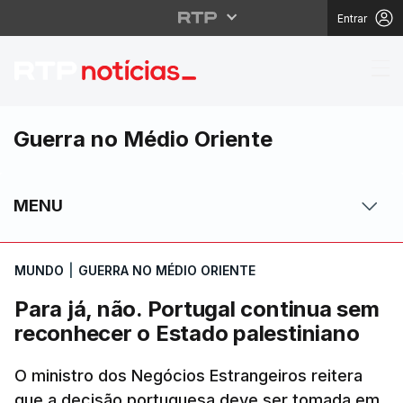
Entrar
Para já, não. Portugal
Guerra no Médio Oriente
MENU
MUNDO
|
GUERRA NO MÉDIO ORIENTE
Para já, não. Portugal continua sem
reconhecer o Estado palestiniano
O ministro dos Negócios Estrangeiros reitera
que a decisão portuguesa deve ser tomada em