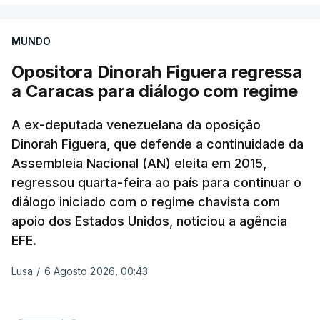
Rubio, tinha dado conta na terça-feira de
"progressos" nas negociações com o Irão e Omã,
MUNDO
cujas costas se situam ao longo do estreito.
Opositora Dinorah Figuera regressa
a Caracas para diálogo com regime
Segundo o meio de comunicação Axios, que cita
"fontes regionais" não identificadas, e
stá em
A ex-deputada venezuelana da oposição
discussão um acordo temporário de 60 dias
Dinorah Figuera, que defende a continuidade da
para organizar a passagem no estreito entre o
Assembleia Nacional (AN) eleita em 2015,
Irão e o sultanato de Omã.
regressou quarta-feira ao país para continuar o
diálogo iniciado com o regime chavista com
Este acordo preliminar prevê, segundo o Axios, que
apoio dos Estados Unidos, noticiou a agência
todo o transporte marítimo que entre através do
EFE.
estreito utilize uma rota a norte nas águas
iranianas, e que qualquer navio que saia siga uma
Lusa
/
6 Agosto 2026, 00:43
trajetória meridional nas águas controladas por
Omã, tudo isto sem portagens ou direitos de