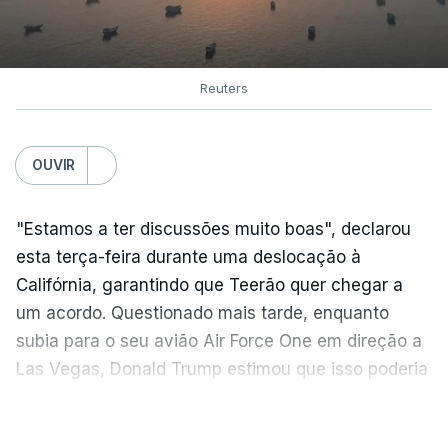
Reuters
OUVIR
"Estamos a ter discussões muito boas", declarou
esta terça-feira durante uma deslocação à
Califórnia, garantindo que Teerão quer chegar a
um acordo. Questionado mais tarde, enquanto
subia para o seu avião Air Force One em direção a
Las Vegas, Donald Trump estimou que isso poderia
acontecer "amanhã [hoje] ou no dia seguinte".
VER MAIS
O secretário de Estado norte-americano, Marco