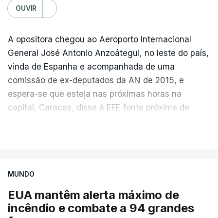
passagem. A via central seria desminada durante
OUVIR
este período de 60 dias.
A opositora chegou ao Aeroporto Internacional
General José Antonio Anzoátegui, no leste do país,
ERRO
100
vinda de Espanha e acompanhada de uma
ERROR ON HTML5 MEDIA ELEMENT
comissão de ex-deputados da AN de 2015, e
espera-se que esteja nas próximas horas na
ESTE CONTEÚDO ESTÁ NESTE
capital, Caracas, disse à EFE fonte próxima de
MOMENTO INDISPONÍVEL
Figuera.
VER MAIS
Após a sua chegada, Figuera reiterou à imprensa
local que a agenda de trabalho dos próximos dias
Na terça-feira, Donald Trump e o emir do Catar,
estará focada na resposta às consequências dos
MUNDO
xeque Tamim bin Hamad al-Thani, conversaram
sismos de 24 de junho, que deixaram mais de
por telefone sobre os esforços para "acalmar as
EUA mantêm alerta máximo de
6.000 mortos, 16.740 feridos e quase 18.000
tensões"
incêndio e combate a 94 grandes
entre Washington e Teerão e "aproximar
desalojados.