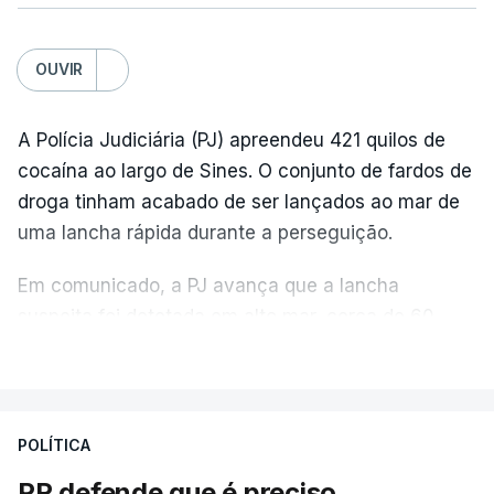
OUVIR
A Polícia Judiciária (PJ) apreendeu 421 quilos de
cocaína ao largo de Sines. O conjunto de fardos de
droga tinham acabado de ser lançados ao mar de
uma lancha rápida durante a perseguição.
Em comunicado, a PJ avança que a lancha
suspeita foi detetada em alto mar, cerca de 60
milhas náuticas ao largo de Sines.
VER MAIS
A apreensão aconteceu na tarde desta sexta-feira,
desencadeando uma ação de prevenção
POLÍTICA
desencadeada pela Polícia Judiciária, em
PR defende que é preciso
articulação com a Marinha, a Autoridade Marítima