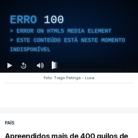
ERRO
100
ERROR ON HTML5 MEDIA ELEMENT
ESTE CONTEÚDO ESTÁ NESTE MOMENTO
INDISPONÍVEL
Foto: Tiago Petinga - Lusa
PAÍS
Apreendidos mais de 400 quilos de