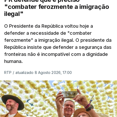
"combater ferozmente a imigração
Nacional e a Força Aérea.
ilegal"
O ano de 2026 tem sido um ano de recordes: foi
O Presidente da República voltou hoje a
apreendida mais cocaína até ao momento de que
defender a necessidade de "combater
em todo o ano de 2025.
ferozmente" a imigração ilegal. O presidente da
A ação de prevenção visa a deteção em alto mar
República insiste que defender a segurança das
de embarcações de alta velocidade (EAV) que
fronteiras não é incompatível com a dignidade
humana.
utilizam a costa nacional para o tráfico de droga.
RTP
/
atualizado 8 Agosto 2026, 17:00
c/ Lusa