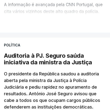
A informação é avançada pela CNN Portugal, que
cita vários vizinhos deste alto quadro da polícia.
VER MAIS
Foi o diretor financeiro, Álvaro Pires, que assumiu a
responsabilidade de sugerir as instalações da
Construbarcelos para acolher um atrelado
POLÍTICA
apreendido numa operação de droga.
Auditoria à PJ. Seguro saúda
iniciativa da ministra da Justiça
O presidente da República saudou a auditoria
aberta pela ministra da Justiça à Polícia
Judiciária e pediu rapidez no apuramento de
resultados. António José Seguro avisou que
cabe a todos os que ocupam cargos públicos
defenderem as instituições democráticas.