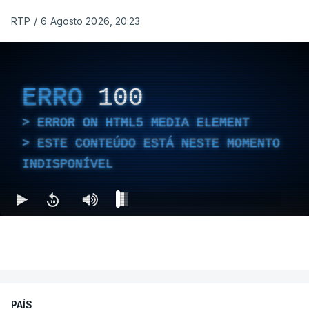
RTP
/
6 Agosto 2026, 20:23
ERRO
100
ERROR ON HTML5 MEDIA ELEMENT
ESTE CONTEÚDO ESTÁ NESTE MOMENTO
INDISPONÍVEL
PAÍS