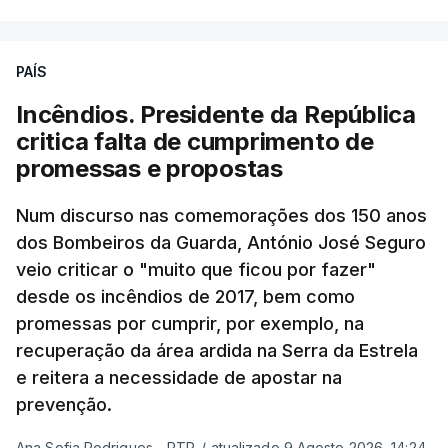
de um encontro entre o presidente Masoud
Pezeshkian e o ayatollah Khamenei que,
PAÍS
assinalando o início do terceiro ano de Pezeshkian
à frente do governo, teve na agenda o conflito
Incêndios. Presidente da República
armado com os Estados Unidos e Israel, além das
critica falta de cumprimento de
questões económicas de um país em guerra que
promessas e propostas
se confronta agora com uma inflação de 88%.
Num discurso nas comemorações dos 150 anos
De acordo com a informação oficial, que não indica
dos Bombeiros da Guarda, António José Seguro
onde ou quando decorreu a reunião, Khamenei e
veio criticar o "muito que ficou por fazer"
Pezeshkian discutiram ainda formas de garantir
desde os incêndios de 2017, bem como
recursos e gerir as despesas "em riais, divisas e
promessas por cumprir, por exemplo, na
energia", bem como sobre a cooperação
recuperação da área ardida na Serra da Estrela
económica com parceiros estrangeiros.
e reitera a necessidade de apostar na
prevenção.
Para os Estados Unidos seguiu ainda um recado:
Ana Sofia Rodrigues - RTP
/
atualizado 9 Agosto 2026, 14:24