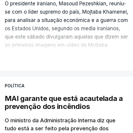
O presidente iraniano, Masoud Pezeshkian, reuniu-
se com o líder supremo do país, Mojtaba Khamenei,
para analisar a situação económica e a guerra com
os Estados Unidos, segundo os media iranianos,
que este sábado divulgaram aquelas que dizem ser
as primeiras imagens em vídeo de Mojtaba
Khamenei desde o início da guerra.
VER MAIS
O vídeo de 12 segundos, sem aúdio, data ou local
de gravação, foi colocado pela agência de notícias
Mehr na rede social Telegram, como aquilo que
POLÍTICA
pode ser considerada uma resposta à imprensa
MAI garante que está acautelada a
israelita, que nos últimos tempos vem dando conta
prevenção dos incêndios
de que o líder supremo iraniano estará em estado
crítico na sequência do bombardeamento que no
O ministro da Administração Interna diz que
último dia de fevereiro passado matou o pai, o
tudo está a ser feito pela prevenção dos