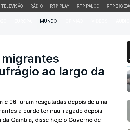
TELEVISÃO
RÁDIO
RTP PLAY
RTP PALCO
RTP ZIG ZA
026
EUROPA
MUNDO
OPINIÃO
VÍDEOS
ÁUDIO
igrantes morreram em n
 migrantes
frágio ao largo da
m e 96 foram resgatadas depois de uma
antes a bordo ter naufragado depois
a da Gâmbia, disse hoje o Governo de