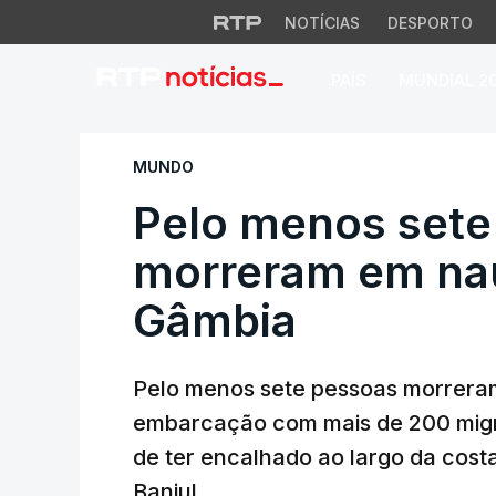
NOTÍCIAS
DESPORTO
PAÍS
MUNDIAL 2
Pelo menos sete m
MUNDO
Pelo menos sete
morreram em nau
Gâmbia
Pelo menos sete pessoas morrera
embarcação com mais de 200 migr
de ter encalhado ao largo da cost
Banjul.