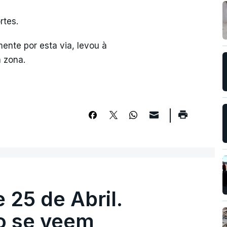
rtes.
ente por esta via, levou à
a zona.
 25 de Abril.
ão se veem