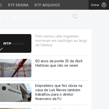
G
RTP ENSINA
RTP ARQUIVOS
Entrar
Abrir campo de
|
S
RTP
DESPORTO
aufrágio ao largo da G
Pelo menos sete migrantes
morreram em naufrágio ao largo
da Gâmbia
60 anos da ponte 25 de Abril.
Histórias que não se veem
Empreiteiro que fez obras na
casa de Luís Neves também
trabalhou para o diretor
financeiro da PJ