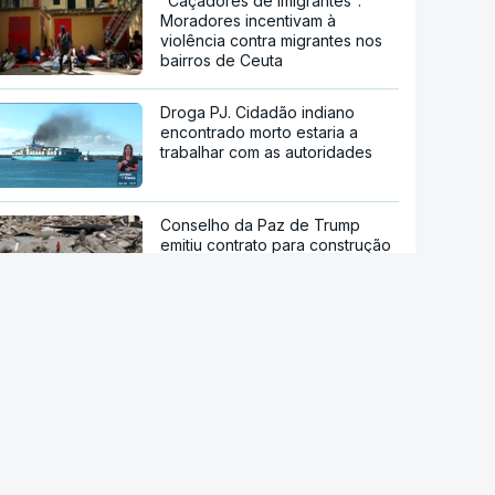
"Caçadores de imigrantes".
Moradores incentivam à
violência contra migrantes nos
bairros de Ceuta
Droga PJ. Cidadão indiano
encontrado morto estaria a
trabalhar com as autoridades
Conselho da Paz de Trump
emitiu contrato para construção
de base militar
Ataque ucraniano à Rússia com
número recorde de drones
Teerão anuncia acordo com
Omã sobre nova rota no estreito
de Ormuz