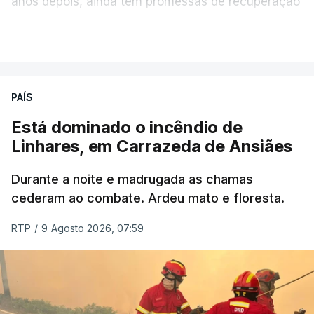
anos depois, ainda tem promessas de recuperação
por cumprir.
VER MAIS
ERRO
100
PAÍS
ERROR ON HTML5 MEDIA ELEMENT
Está dominado o incêndio de
Linhares, em Carrazeda de Ansiães
ESTE CONTEÚDO ESTÁ NESTE
MOMENTO INDISPONÍVEL
Durante a noite e madrugada as chamas
cederam ao combate. Ardeu mato e floresta.
RTP
/
9 Agosto 2026, 07:59