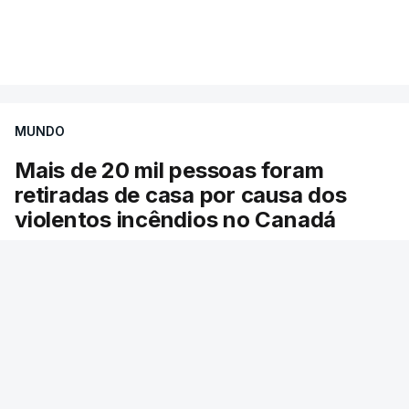
Mais de 20 mil pessoas foram retiradas de casa
VER MAIS
por causa dos violentos incêndios no Canadá
MUNDO
Mais de 20 mil pessoas foram
retiradas de casa por causa dos
violentos incêndios no Canadá
Milhares de pessoas têm ordem de evacuação.
O governo da província declarou o estado de
emergência por causa de dezenas de incêndios
florestais que estão descontrolados.
RTP
/
9 Agosto 2026, 08:03