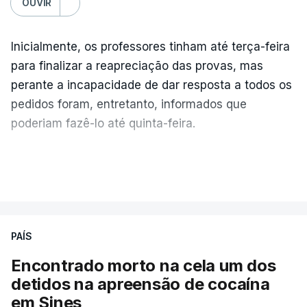
OUVIR
Inicialmente, os professores tinham até terça-feira
para finalizar a reapreciação das provas, mas
perante a incapacidade de dar resposta a todos os
pedidos foram, entretanto, informados que
poderiam fazê-lo até quinta-feira.
A intenção era que os resultados fossem
VER MAIS
publicados no dia seguinte (sexta-feira), o que
poderá não acontecer.
PAÍS
No domingo, estavam concluídos cerca de 50 por
cento dos mais de 20 mil pedidos de reapreciação,
Encontrado morto na cela um dos
mas Cristina Mota, porta-voz da Missão Escola
detidos na apreensão de cocaína
Pública, tem dúvidas de que o processo esteja
em Sines