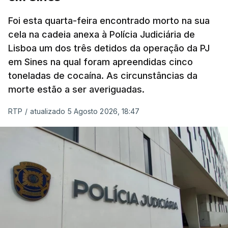
concluído a tempo.
Foi esta quarta-feira encontrado morto na sua
cela na cadeia anexa à Polícia Judiciária de
"Durante o fim de semana e nos últimos dias,
Lisboa um dos três detidos da operação da PJ
apercebamo-nos que ainda estão a ser
em Sines na qual foram apreendidas cinco
convocados professores para reapreciações"
,
toneladas de cocaína. As circunstâncias da
disse a professora à agência Lusa.
"Será
morte estão a ser averiguadas.
praticamente impossível termos a totalidade
das reapreciações na sexta-feira".
RTP
/
atualizado 5 Agosto 2026, 18:47
Segundo os docentes, o processo de reapreciação
está a enfrentar vários constrangimentos. Há
casos em que faltam os modelos preenchidos
pelos alunos com a alegação justificativa para o
pedido de reapreciação, ou os documentos que os
relatores devem preencher.