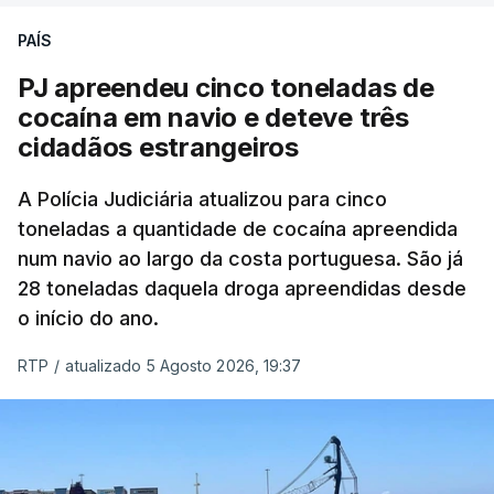
PAÍS
O elemento da tripulação encontrado morto
seria o
único detido que poderia dar mais informações
PJ apreendeu cinco toneladas de
à PJ
.
cocaína em navio e deteve três
cidadãos estrangeiros
O corpo foi encontrado pelos guardas prisionais
pelas 8h00 desta quarta-feira. A RTP apurou que
A Polícia Judiciária atualizou para cinco
toneladas a quantidade de cocaína apreendida
não existe videovigilância nas celas, mas há
num navio ao largo da costa portuguesa. São já
câmaras nos corredores das instalações.
28 toneladas daquela droga apreendidas desde
o início do ano.
Em resposta à RTP, a Direção-Geral de Reinserção
e Serviços Prisionais (DGRSP) confirmou que “um
RTP
/
atualizado 5 Agosto 2026, 19:37
detido, entrado com mandado de condução à
cadeia na sequência das detenções da Operação
Skydrop,
foi encontrado sem vida na cela que
ocupava sozinho no Estabelecimento Prisional