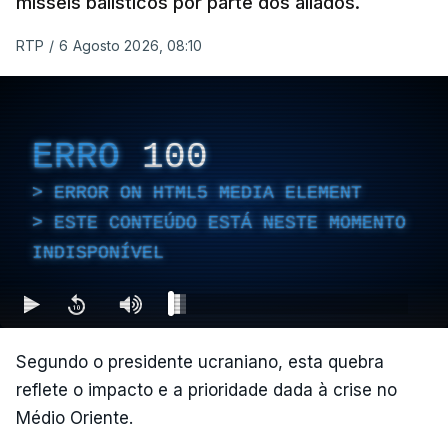
mísseis balísticos por parte dos aliados.
RTP
/
6 Agosto 2026, 08:10
ERRO
100
ERROR ON HTML5 MEDIA ELEMENT
ESTE CONTEÚDO ESTÁ NESTE MOMENTO
INDISPONÍVEL
Segundo o presidente ucraniano, esta quebra
reflete o impacto e a prioridade dada à crise no
Médio Oriente.