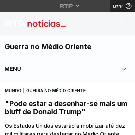
Entrar
"Pode estar a desenha
Guerra no Médio Oriente
MENU
MUNDO
|
GUERRA NO MÉDIO ORIENTE
"Pode estar a desenhar-se mais um
bluff de Donald Trump"
Os Estados Unidos estarão a mobilizar até dez
mil militares para destacar no Médio Oriente.