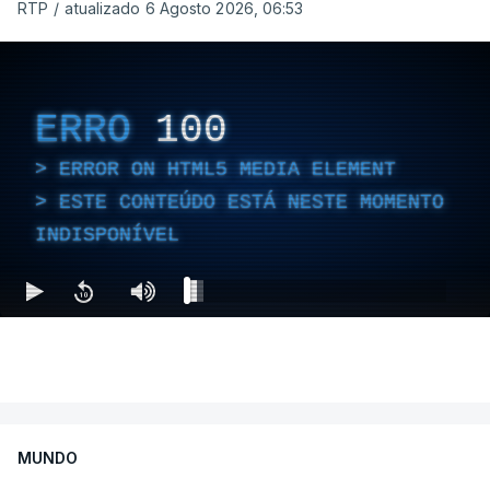
RTP
/
atualizado 6 Agosto 2026, 06:53
ERRO
100
ERROR ON HTML5 MEDIA ELEMENT
ESTE CONTEÚDO ESTÁ NESTE MOMENTO
INDISPONÍVEL
MUNDO