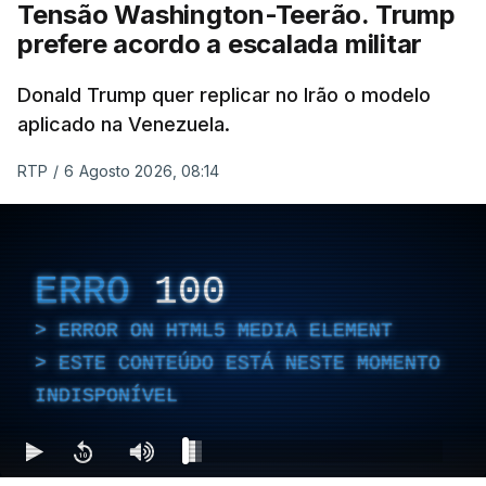
Tensão Washington-Teerão. Trump
prefere acordo a escalada militar
Donald Trump quer replicar no Irão o modelo
aplicado na Venezuela.
RTP
/
6 Agosto 2026, 08:14
ERRO
100
ERROR ON HTML5 MEDIA ELEMENT
ESTE CONTEÚDO ESTÁ NESTE MOMENTO
INDISPONÍVEL