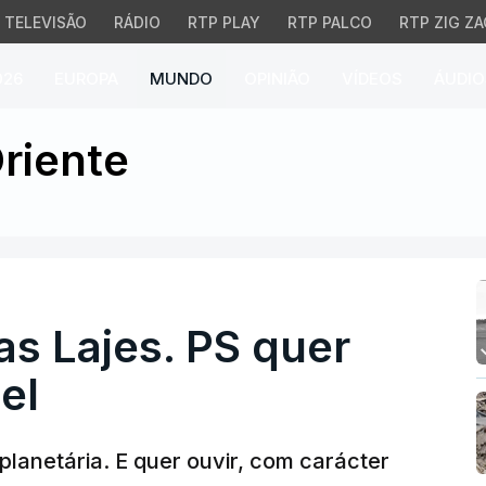
TELEVISÃO
RÁDIO
RTP PLAY
RTP PALCO
RTP ZIG ZA
026
EUROPA
MUNDO
OPINIÃO
VÍDEOS
ÁUDIO
Lajes. PS quer ouvir P
riente
s Lajes. PS quer
el
planetária. E quer ouvir, com carácter