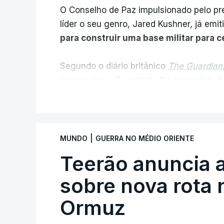
O Conselho de Paz impulsionado pelo p
líder o seu genro, Jared Kushner, já emit
para construir uma base militar para 
Segundo o diário britânico
The Guardian
marroquinas. O contrato foi concedido à
Louisiana que já colaborou com a Admin
V
Médio Oriente, nomeadamente no Iraqu
Com uma área muito reduzida,
esta peq
|
MUNDO
GUERRA NO MÉDIO ORIENTE
cento de território de Gaza que Israel
Teerão anuncia
fronteira com Israel. Permite, desta 
ataque.
sobre nova rota 
Ormuz
Segundo um funcionário do Conselho de P
preparação de vários contratos” e que um