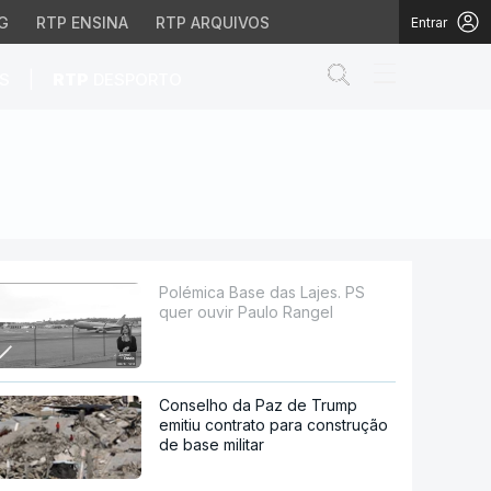
G
RTP ENSINA
RTP ARQUIVOS
Entrar
Abrir campo de
|
S
RTP
DESPORTO
aulo Rangel
Polémica Base das Lajes. PS
quer ouvir Paulo Rangel
Conselho da Paz de Trump
emitiu contrato para construção
de base militar