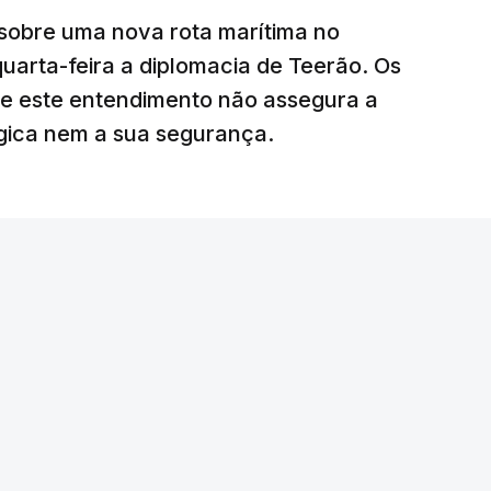
sobre uma nova rota marítima no
uarta-feira a diplomacia de Teerão. Os
ciais para o futuro de Gaza”, acrescenta este
ue este entendimento não assegura a
égica nem a sua segurança.
litar
para uma futura Força Internacional de
ra 5.000 militares.
o Conselho de Segurança da ONU aprovou o
nal de Estabilização para Gaza, sendo ainda
tribuir com o envio de tropas ou quando poderá
edispôs a contribuir com um contingente e
amento o envio de militares, em caso de