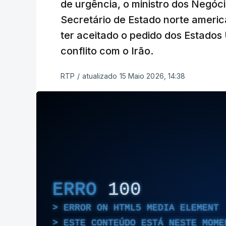
de urgência, o ministro dos Negóc
Secretário de Estado norte americ
ter aceitado o pedido dos Estados 
conflito com o Irão.
RTP
/
atualizado 15 Maio 2026, 14:38
ERRO
100
ERROR ON HTML5 MEDIA ELEMENT
ESTE CONTEÚDO ESTÁ NESTE MOME