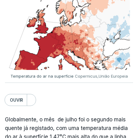
MOMENTO INDISPONÍVEL
Já a norte, na Escola Secundária de Rio Tinto, uma
outra equipa de reportagem confirmou que
há
mais de 100 pedidos de reapreciação de notas
que aguardam a divulgação.
Temperatura do ar na superfície
Copernicus,União Europeia
Os resultados chegaram a ser enviados à escola
depois da meia-noite desta segunda-feira, mais
concretamente à 0h47, no entanto, ao início da
OUVIR
manhã a afixação ainda não tinha sido feita.
Globalmente, o mês de julho foi o segundo mais
quente já registado, com uma temperatura média
ERRO
100
do ar à superfície 1,47°C mais alta do que a linha