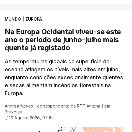
Uma das escolas é o Liceu Camões, em Lisboa.
Uma equipa de reportagem da RTP confirmou que
MUNDO
|
EUROPA
tinha chegado o resultado de
14 reapreciações de
exames, mas ainda não tinham sido afixados.
Na Europa Ocidental viveu-se este
ano o período de junho-julho mais
Alguns encarregados de educação e alunos foram
quente já registado
até à escola para ver o resultado mas ainda não
tinha sido divulgado. Alguns pais apontam
As temperaturas globais da superfície do
oceano atingem os níveis mais altos em julho,
incorreções e aguardam a atualização na
enquanto condições excecionalmente quentes
plataforma Inovar.
e secas alimentam incêndios florestais na
Europa.
Andrea Neves - correspondente da RTP Antena 1 em
ERRO
100
Bruxelas
ERROR ON HTML5 MEDIA ELEMENT
/
10 Agosto 2026, 07:19
ESTE CONTEÚDO ESTÁ NESTE