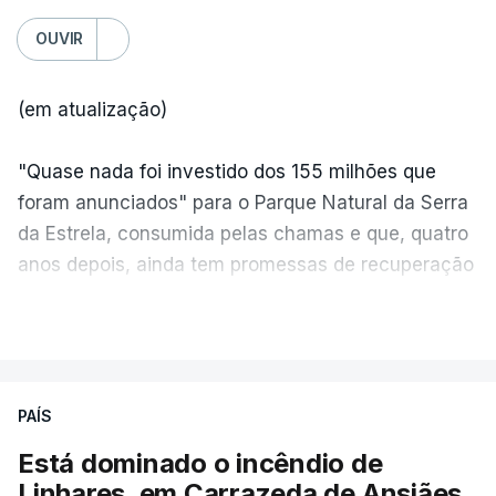
OUVIR
(em atualização)
"Quase nada foi investido dos 155 milhões que
foram anunciados" para o Parque Natural da Serra
da Estrela, consumida pelas chamas e que, quatro
anos depois, ainda tem promessas de recuperação
por cumprir.
VER MAIS
ERRO
100
PAÍS
ERROR ON HTML5 MEDIA ELEMENT
Está dominado o incêndio de
Linhares, em Carrazeda de Ansiães
ESTE CONTEÚDO ESTÁ NESTE