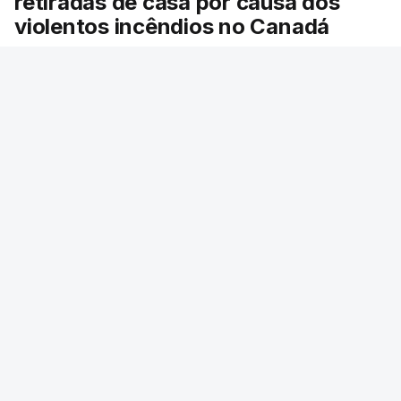
retiradas de casa por causa dos
violentos incêndios no Canadá
Milhares de pessoas têm ordem de evacuação.
O governo da província declarou o estado de
emergência por causa de dezenas de incêndios
florestais que estão descontrolados.
RTP
/
9 Agosto 2026, 08:03