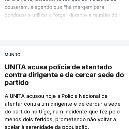
opuseram, alegando que "há margem para
continuar a utilizar a força" durante a reunião do
Gabinete de Segurança de quinta-feira.
VER MAIS
A ideia de uma trégua tem a ver com a
necessidade de travar os ataques com vista à
aplicação do plano de desarmamento do Hamas.
MUNDO
UNITA acusa polícia de atentado
Além disso, o correspondente do canal de
contra dirigente e de cercar sede do
televisão israelita i24News, que também teve
partido
acesso às deliberações do Gabinete, recordou na
sexta-feira que, após a reunião, ficou por decidir a
A UNITA acusou hoje a Polícia Nacional de
autorização formal de Israel para a entrada em
atentar contra um dirigente e de cercar a sede
Gaza da Força Internacional de Estabilização, um
do partido no Uíge, num incidente que fez pelo
contingente multinacional proposto no âmbito do
menos dois feridos, prometendo não voltar a
Conselho da Paz promovido por Trump.
apelar à serenidade da população.