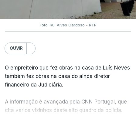
Foto: Rui Alves Cardoso - RTP
OUVIR
O empreiteiro que fez obras na casa de Luís Neves
também fez obras na casa do ainda diretor
financeiro da Judiciária.
A informação é avançada pela CNN Portugal, que
cita vários vizinhos deste alto quadro da polícia.
VER MAIS
Foi o diretor financeiro, Álvaro Pires, que assumiu a
responsabilidade de sugerir as instalações da