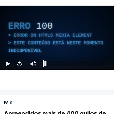
ERRO
100
ERROR ON HTML5 MEDIA ELEMENT
ESTE CONTEÚDO ESTÁ NESTE MOMENTO
INDISPONÍVEL
PAÍS
Apreendidos mais de 400 quilos de