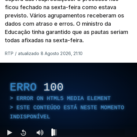
ficou fechado na sexta-feira como estava
previsto. Vários agrupamentos receberam os
dados com atraso e erros. O ministro da
Educação tinha garantido que as pautas seriam
todas afixadas na sexta-feira.
RTP
/
atualizado 8 Agosto 2026, 21:10
ERRO
100
ERROR ON HTML5 MEDIA ELEMENT
ESTE CONTEÚDO ESTÁ NESTE MOMENTO
INDISPONÍVEL