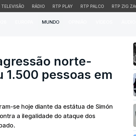
TELEVISÃO
RÁDIO
RTP PLAY
RTP PALCO
RTP ZIG ZA
026
EUROPA
MUNDO
OPINIÃO
VÍDEOS
ÁUDIO
gressão norte-americana
agressão norte-
u 1.500 pessoas em
ram-se hoje diante da estátua de Simón
ontra a ilegalidade do ataque dos
bado.