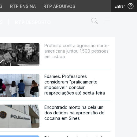
G
RTP ENSINA
RTP ARQUIVOS
Entrar
Abrir campo de
|
S
RTP
DESPORTO
 juntou 1.500 pessoas 
Protesto contra agressão norte-
americana juntou 1.500 pessoas
em Lisboa
Exames. Professores
consideram "praticamente
impossível" concluir
reapreciações até sexta-feira
Encontrado morto na cela um
dos detidos na apreensão de
cocaína em Sines