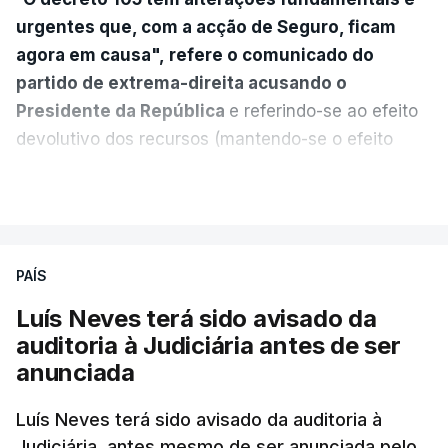
urgentes que, com a acção de Seguro, ficam
agora em causa", refere o comunicado do
partido de extrema-direita acusando o
Presidente da República
e referindo-se ao efeito
devolutivo dos recursos (mantendo-se o efeito
suspensivo) e o aumento do prazo para detenção
VER MAIS
em centro de acolhimento temporário.
Chega refere ainda que Seguro tem reservas
PAÍS
quanto à possibilidade de expulsar do país
cidadãos adultos em situação ilegal, se
Luís Neves terá sido avisado da
tiverem filhos menores.
auditoria à Judiciária antes de ser
anunciada
“Com esta acção de Seguro, sendo atingido o
prazo de 60 dias, os imigrantes terão que ser
Luís Neves terá sido avisado da auditoria à
Judiciária, antes mesmo de ser anunciada pelo
libertados,
ainda que os seus pedidos de asilo