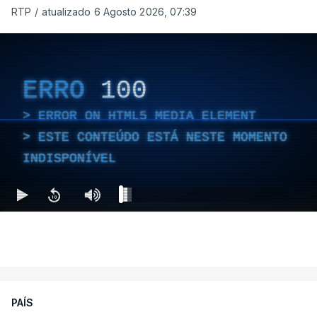
RTP
/
atualizado 6 Agosto 2026, 07:39
ERRO
100
ERROR ON HTML5 MEDIA ELEMENT
ESTE CONTEÚDO ESTÁ NESTE MOMENTO
INDISPONÍVEL
PAÍS