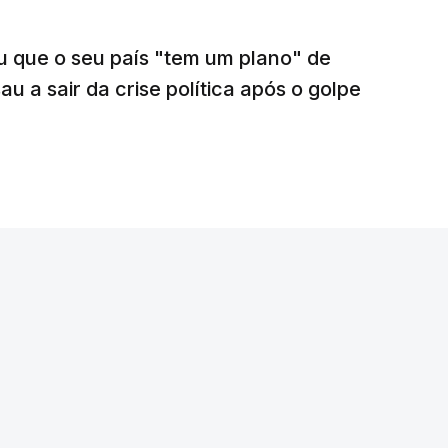
u que o seu país "tem um plano" de
u a sair da crise política após o golpe
rangeiros do Senegal ocorreu no âmbito de
e uma delegação senegalesa, integrada ainda
ankoba Diemé.
transmitidas pelos órgãos de comunicação