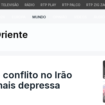
TELEVISÃO
RÁDIO
RTP PLAY
RTP PALCO
RTP ZIG ZA
026
EUROPA
MUNDO
OPINIÃO
VÍDEOS
ÁUDIO
onflito no Irão "seja tr
riente
conflito no Irão
mais depressa