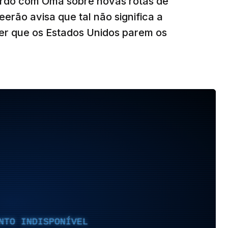
ordo com Omã sobre novas rotas de
eerão avisa que tal não significa a
ser que os Estados Unidos parem os
NTO INDISPONÍVEL