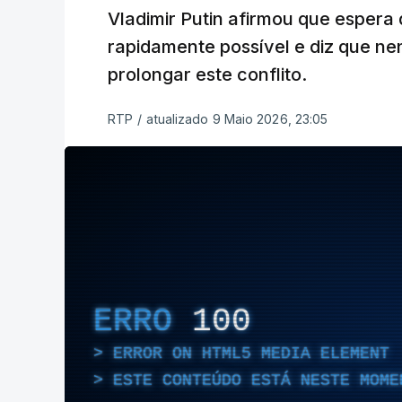
Vladimir Putin afirmou que espera 
rapidamente possível e diz que n
prolongar este conflito.
RTP
/
atualizado 9 Maio 2026, 23:05
ERRO
100
ERROR ON HTML5 MEDIA ELEMENT
ESTE CONTEÚDO ESTÁ NESTE MOME