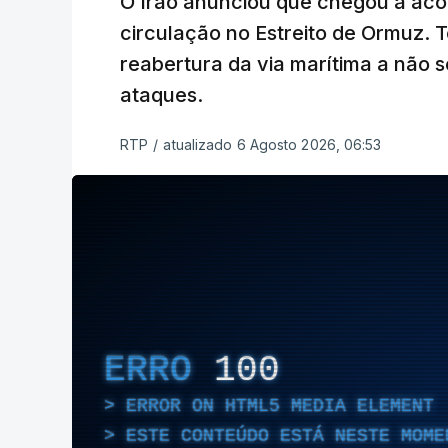
O Irão anunciou que chegou a ac
circulação no Estreito de Ormuz. T
reabertura da via marítima a não 
ataques.
RTP
/
atualizado 6 Agosto 2026, 06:53
ERRO
100
ERROR ON HTML5 MEDIA ELEMENT
ESTE CONTEÚDO ESTÁ NESTE MOME