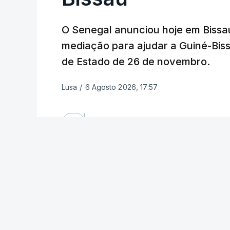
O Senegal anunciou hoje em Bissa
mediação para ajudar a Guiné-Bissa
de Estado de 26 de novembro.
Lusa
/
6 Agosto 2026, 17:57
OUVIR
O anúncio do ministro dos Negócios Est
uma visita de algumas horas a Bissau d
pelo ministro da Defesa daquele país, Y
As declarações de Cheick Niang foram 