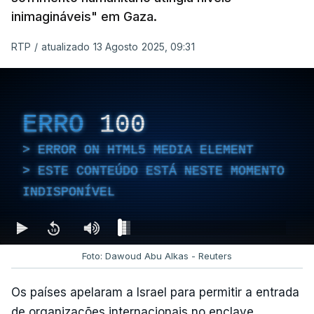
inimagináveis" em Gaza.
RTP
/
atualizado 13 Agosto 2025, 09:31
ERRO
100
ERROR ON HTML5 MEDIA ELEMENT
ESTE CONTEÚDO ESTÁ NESTE MOMENTO
INDISPONÍVEL
Foto: Dawoud Abu Alkas - Reuters
Os países apelaram a Israel para permitir a entrada
de organizações internacionais no enclave.