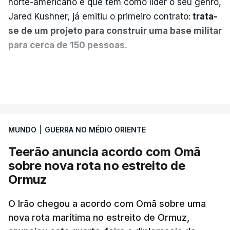
norte-americano e que tem como líder o seu genro,
Jared Kushner, já emitiu o primeiro contrato:
trata-
se de um projeto para construir uma base militar
para cerca de 150 pessoas.
Segundo o diário britânico
The Guardian
, este
VER MAIS
posto avançado deverá abrigar tropas
marroquinas. O contrato foi concedido à Arkel
International, uma empresa com sede no Louisiana
MUNDO
|
GUERRA NO MÉDIO ORIENTE
que já colaborou com a Administração norte-
americana em projetos no Médio Oriente,
Teerão anuncia acordo com Omã
nomeadamente no Iraque.
sobre nova rota no estreito de
Ormuz
Com uma área muito reduzida,
esta pequena base
militar deverá ficar nos 60 por cento de
O Irão chegou a acordo com Omã sobre uma
nova rota marítima no estreito de Ormuz,
território de Gaza que Israel controla e a cerca