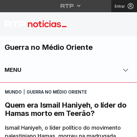
Entrar
Quem era Ismail Haniy
Guerra no Médio Oriente
MENU
MUNDO
|
GUERRA NO MÉDIO ORIENTE
Quem era Ismail Haniyeh, o líder do
Hamas morto em Teerão?
Ismail Haniyeh, o líder político do movimento
palestiniano Hamas, morreu na madrugada