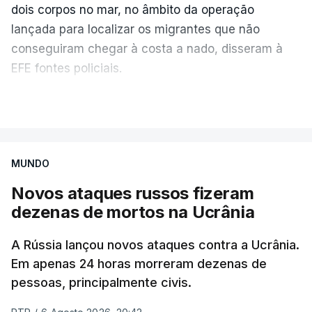
dois corpos no mar, no âmbito da operação
lançada para localizar os migrantes que não
conseguiram chegar à costa a nado, disseram à
EFE fontes policiais.
O Instituto de Medicina Legal (IML) de Ceuta referiu
VER MAIS
que realizou 79 autópsias e identificou apenas
duas pessoas, desde a chegada em massa de
migrantes, a 30 de julho.
MUNDO
Novos ataques russos fizeram
Após a realização das autópsias, o Serviço de
dezenas de mortos na Ucrânia
Criminalística da Guarda Civil envia as impressões
digitais digitalizadas para identificação.
A Rússia lançou novos ataques contra a Ucrânia.
Em apenas 24 horas morreram dezenas de
Segundo o comunicado, são também recolhidas
pessoas, principalmente civis.
amostras biológicas para comparação com
familiares, permitindo outra forma de identificar os