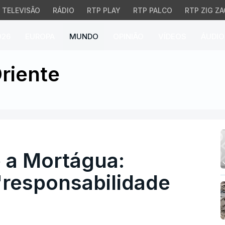
TELEVISÃO
RÁDIO
RTP PLAY
RTP PALCO
RTP ZIG ZA
026
EUROPA
MUNDO
OPINIÃO
VÍDEOS
ÁUDIO
Mortágua: Estado não t
riente
 a Mortágua:
"responsabilidade