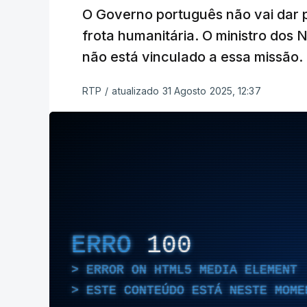
O Governo português não vai dar 
frota humanitária. O ministro dos 
não está vinculado a essa missão.
RTP
/
atualizado 31 Agosto 2025, 12:37
ERRO
100
ERROR ON HTML5 MEDIA ELEMENT
ESTE CONTEÚDO ESTÁ NESTE MOME