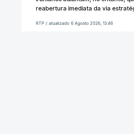
funcionário.
reabertura imediata da via estrat
Inicialmente, os
planos para esta base mi
RTP
/
atualizado 6 Agosto 2026, 13:46
Estabilização previam uma capacidade pa
Em novembro de 2025, uma resolução d
estabelecimento de uma Força Internacio
incerto, a esta altura, quem poderá con
ser efetivamente mobilizada.
Marrocos foi um dos países que se pr
hoje mesmo, o Uganda aprovou no Parl
necessidade.
Na semana passada, o presidente nort
em que o grupo concordou em seguir a v