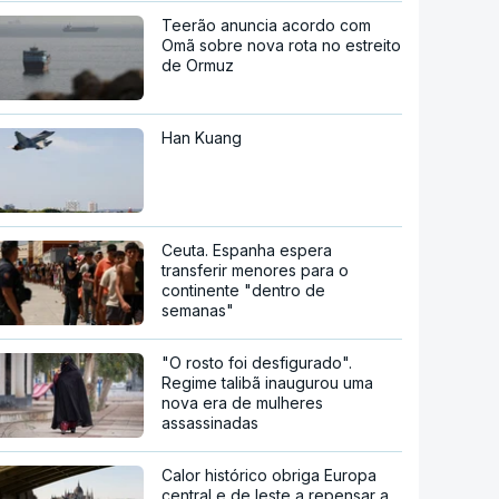
Teerão anuncia acordo com
Omã sobre nova rota no estreito
de Ormuz
Han Kuang
Ceuta. Espanha espera
transferir menores para o
continente "dentro de
semanas"
"O rosto foi desfigurado".
Regime talibã inaugurou uma
nova era de mulheres
assassinadas
Calor histórico obriga Europa
central e de leste a repensar a