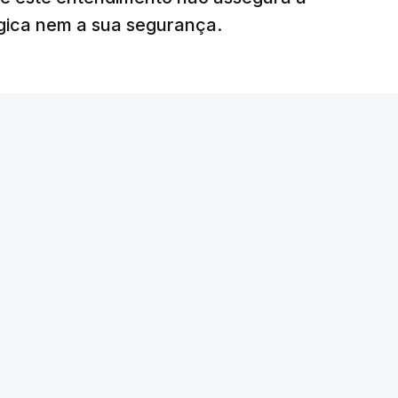
égica nem a sua segurança.
litar
para uma futura Força Internacional de
ra 5.000 militares.
o Conselho de Segurança da ONU aprovou o
nal de Estabilização para Gaza, sendo ainda
tribuir com o envio de tropas ou quando poderá
edispôs a contribuir com um contingente e
amento o envio de militares, em caso de
e-americano anunciou um acordo com o Hamas
ia do desarmamento. Em resposta, Israel