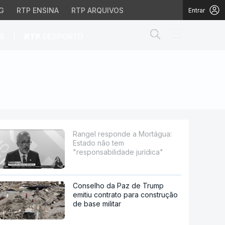
G
RTP ENSINA
RTP ARQUIVOS
Entrar
Abrir campo de
|
S
RTP
DESPORTO
em "responsabilidade j
Rangel responde a Mortágua:
Estado não tem
"responsabilidade jurídica"
Conselho da Paz de Trump
emitiu contrato para construção
de base militar