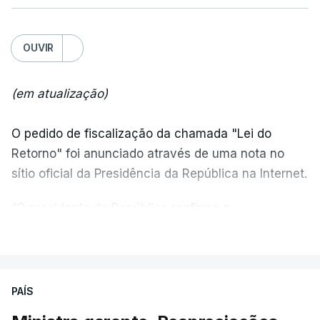
OUVIR
(em atualização)
O pedido de fiscalização da chamada "Lei do
Retorno" foi anunciado através de uma nota no
sítio oficial da Presidência da República na Internet.
“O presidente da República reafirma
a
necessidade de se combater a imigração ilegal
,
VER MAIS
de se controlar eficazmente a imigração legal e de
se garantir a defesa das nossas fronteiras, num
quadro de cooperação entre os Estados europeus
PAÍS
parte do Espaço Schengen”, começa por indicar a