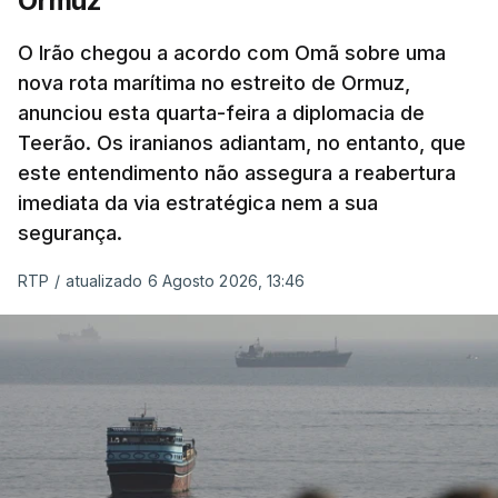
Ormuz
Com uma área muito reduzida,
esta pequena base
militar deverá ficar nos 60 por cento de
O Irão chegou a acordo com Omã sobre uma
nova rota marítima no estreito de Ormuz,
território de Gaza que Israel controla e a cerca
anunciou esta quarta-feira a diplomacia de
de 1,5 quilómetros da fronteira com Israel.
Teerão. Os iranianos adiantam, no entanto, que
Permite, desta forma, uma extração rápida em
este entendimento não assegura a reabertura
caso de ataque.
imediata da via estratégica nem a sua
segurança.
Segundo um funcionário do Conselho de Paz, a
organização está na “fase final de preparação de
RTP
/
atualizado 6 Agosto 2026, 13:46
vários contratos” e que um deles “diz respeito às
instalações de apoio à Força Internacional de
Estabilização”.
“Este contrato será um dos muitos essenciais para
o futuro de Gaza”, acrescenta este funcionário.