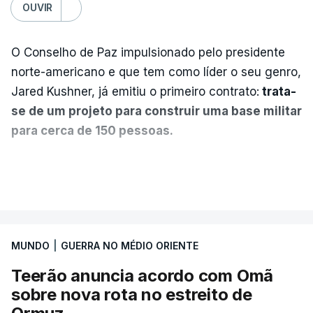
OUVIR
O Conselho de Paz impulsionado pelo presidente
norte-americano e que tem como líder o seu genro,
Jared Kushner, já emitiu o primeiro contrato:
trata-
se de um projeto para construir uma base militar
para cerca de 150 pessoas.
Segundo o diário britânico
The Guardian
, este
VER MAIS
posto avançado deverá abrigar tropas
marroquinas. O contrato foi concedido à Arkel
International, uma empresa com sede no Louisiana
MUNDO
|
GUERRA NO MÉDIO ORIENTE
que já colaborou com a Administração norte-
americana em projetos no Médio Oriente,
Teerão anuncia acordo com Omã
nomeadamente no Iraque.
sobre nova rota no estreito de