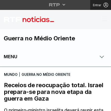
Entrar
Receios de reocupação
Guerra no Médio Oriente
MENU
MUNDO
|
GUERRA NO MÉDIO ORIENTE
Receios de reocupação total. Israel
prepara-se para nova etapa da
guerra em Gaza
O primeiro-ministro israelita deverá reunir esta