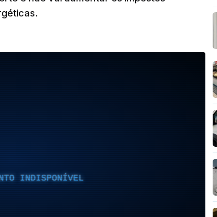
géticas.
NTO INDISPONÍVEL