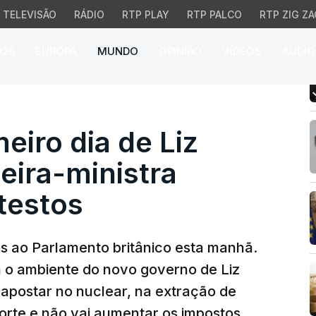
TELEVISÃO
RÁDIO
RTP PLAY
RTP PALCO
RTP ZIG ZA
026
EUROPA
MUNDO
OPINIÃO
VÍDEOS
ÁUDIO
iro dia de Liz Truss co
eiro dia de Liz
eira-ministra
testos
s ao Parlamento britânico esta manhã.
a o ambiente do novo governo de Liz
i apostar no nuclear, na extração de
norte e não vai aumentar os impostos