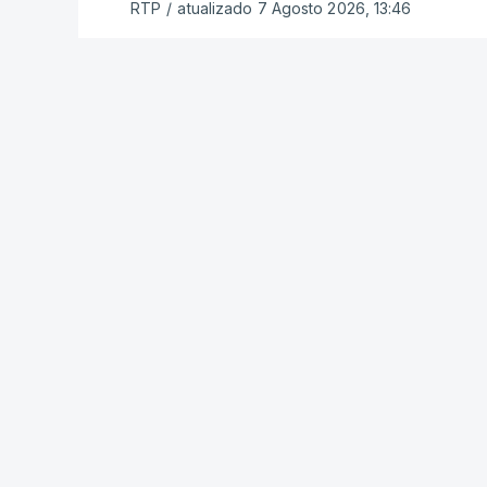
RTP
/
atualizado 7 Agosto 2026, 13:46
ERRO
100
ERROR ON HTML5 MEDIA ELEMENT
ESTE CONTEÚDO ESTÁ NESTE MOME