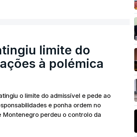
ER MAIS
nou a abertura de qualquer processo
o que indicie a realização dessas obras.
atingiu limite do
nstrubarcelos também fez obras na casa do
eações à polémica
da PJ
26, 14:25
tingiu o limite do admissível e pede ao
ez obras na casa de Luís Neves também
iretor financeiro da PJ
responsabilidades e ponha ordem no
26, 14:26
 Montenegro perdeu o controlo da