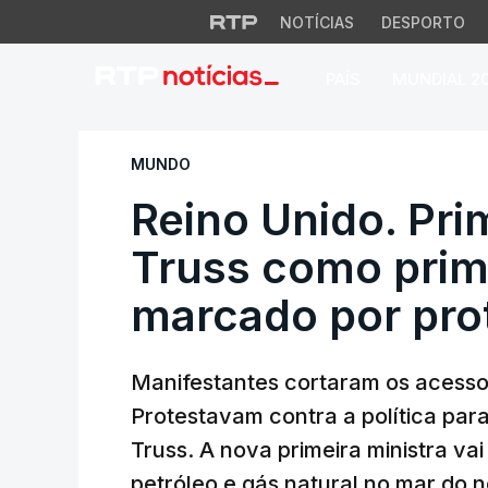
NOTÍCIAS
DESPORTO
PAÍS
MUNDIAL 2
Reino Unido. Prime
MUNDO
Reino Unido. Prim
Truss como prim
marcado por pro
Manifestantes cortaram os acesso
Protestavam contra a política par
Truss. A nova primeira ministra va
petróleo e gás natural no mar do 