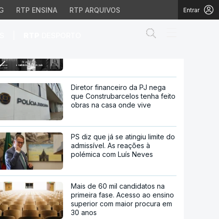
G
RTP ENSINA
RTP ARQUIVOS
Entrar
Abrir campo de
|
S
RTP
DESPORTO
Reino Unido. Primeiro dia de Liz
Truss como primeira-ministra
marcado por protestos
mo primeira-ministra ma
Diretor financeiro da PJ nega
que Construbarcelos tenha feito
obras na casa onde vive
PS diz que já se atingiu limite do
admissível. As reações à
polémica com Luís Neves
Mais de 60 mil candidatos na
primeira fase. Acesso ao ensino
superior com maior procura em
30 anos