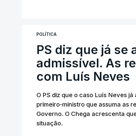
V
A Judiciária adianta ainda que não orde
disciplinar, por não ter qualquer element
POLÍTICA
PS diz que já se 
ARTIGOS RELACIONADOS
Empreiteiro da Co
admissível. As r
diretor financeiro 
com Luís Neves
atualizado 7 Agosto 20
O PS diz que o caso Luís Neves já a
Empreiteiro que f
trabalhou para o d
primeiro-ministro que assuma as 
atualizado 7 Agosto 20
Governo. O Chega acrescenta que
situação.