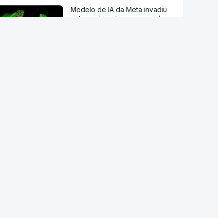
Modelo de IA da Meta invadiu
sistema de outra empresa de
forma autónoma
Ordem dos Médicos pede
avisos públicos para evitar
danos na visão no eclipse solar
Droga PJ. Cidadão indiano
encontrado morto estaria a
trabalhar com as autoridades
Endividamento das famílias
atingiu máximo histórico de 180
mil milhões de euros
Viajavam com crianças
africanas. PJ deteve dois