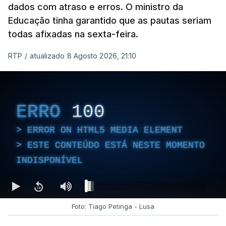
dados com atraso e erros. O ministro da
Educação tinha garantido que as pautas seriam
todas afixadas na sexta-feira.
RTP
/
atualizado 8 Agosto 2026, 21:10
ERRO
100
ERROR ON HTML5 MEDIA ELEMENT
ESTE CONTEÚDO ESTÁ NESTE MOMENTO
INDISPONÍVEL
Foto: Tiago Petinga - Lusa