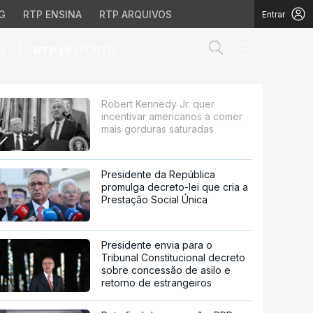
G
RTP ENSINA
RTP ARQUIVOS
Entrar
Abrir campo de
|
S
RTP
DESPORTO
canos a comer mais gor
Robert Kennedy Jr. quer
incentivar americanos a comer
mais gorduras saturadas
Presidente da República
promulga decreto-lei que cria a
Prestação Social Única
Presidente envia para o
Tribunal Constitucional decreto
sobre concessão de asilo e
retorno de estrangeiros