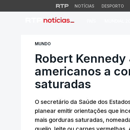
NOTÍCIAS
DESPORTO
PAÍS
MUNDIAL 2
Robert Kennedy Jr.
MUNDO
Robert Kennedy J
americanos a co
saturadas
O secretário da Saúde dos Estados
planear emitir orientações que i
mais gorduras saturadas, nomead
queijo, leite ou carnes vermelhas.