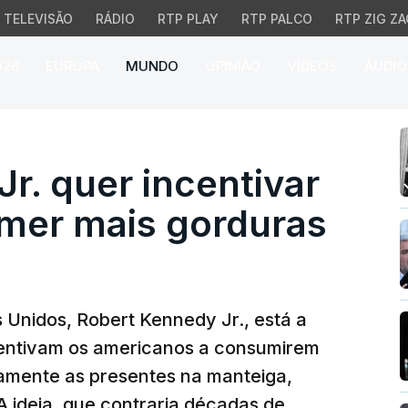
TELEVISÃO
RÁDIO
RTP PLAY
RTP PALCO
RTP ZIG ZA
026
EUROPA
MUNDO
OPINIÃO
VÍDEOS
ÁUDIO
 quer incentivar ameri
r. quer incentivar
mer mais gorduras
 Unidos, Robert Kennedy Jr., está a
ncentivam os americanos a consumirem
amente as presentes na manteiga,
 A ideia, que contraria décadas de