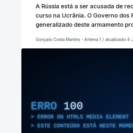
A Rússia está a ser acusada de re
curso na Ucrânia. O Governo dos P
generalizado deste armamento pro
Gonçalo Costa Martins - Antena 1
/
atualizado 4 
ERRO
100
ERROR ON HTML5 MEDIA ELEMENT
ESTE CONTEÚDO ESTÁ NESTE MOME