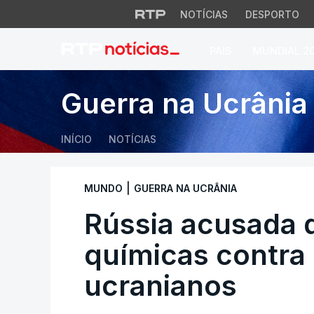
NOTÍCIAS
DESPORTO
PAÍS
MUNDIAL 2
Rússia acusada de 
Guerra na Ucrânia
INÍCIO
NOTÍCIAS
|
MUNDO
GUERRA NA UCRÂNIA
Rússia acusada 
químicas contra 
ucranianos