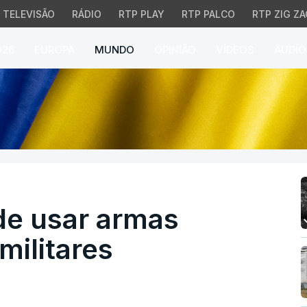
TELEVISÃO
RÁDIO
RTP PLAY
RTP PALCO
RTP ZIG ZA
026
EUROPA
MUNDO
OPINIÃO
VÍDEOS
ÁUDIO
usar armas químicas co
de usar armas
militares