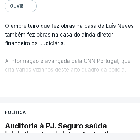
OUVIR
O empreiteiro que fez obras na casa de Luís Neves
também fez obras na casa do ainda diretor
financeiro da Judiciária.
A informação é avançada pela CNN Portugal, que
cita vários vizinhos deste alto quadro da polícia.
VER MAIS
Foi o diretor financeiro, Álvaro Pires, que assumiu a
responsabilidade de sugerir as instalações da
Construbarcelos para acolher um atrelado
POLÍTICA
apreendido numa operação de droga.
Auditoria à PJ. Seguro saúda
iniciativa da ministra da Justiça