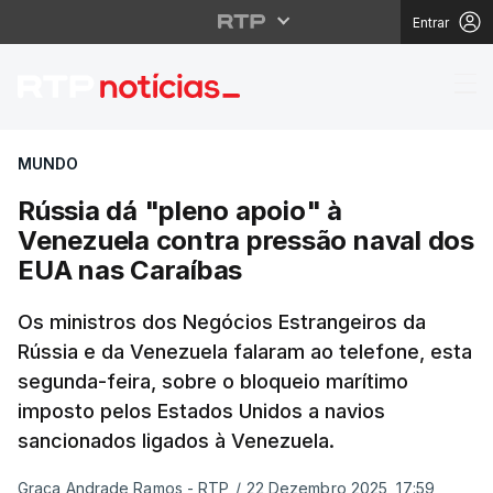
Entrar
Rússia dá "pleno apoi
MUNDO
Rússia dá "pleno apoio" à
Venezuela contra pressão naval dos
EUA nas Caraíbas
Os ministros dos Negócios Estrangeiros da
Rússia e da Venezuela falaram ao telefone, esta
segunda-feira, sobre o bloqueio marítimo
imposto pelos Estados Unidos a navios
sancionados ligados à Venezuela.
Graça Andrade Ramos - RTP
/
22 Dezembro 2025, 17:59