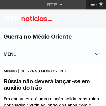
Entrar
Rússia não deverá lanç
Guerra no Médio Oriente
MENU
MUNDO
|
GUERRA NO MÉDIO ORIENTE
Rússia não deverá lançar-se em
auxílio do Irão
Em causa estará uma relação sólida construída
por Vladimir Putin ao longo dos anos com o