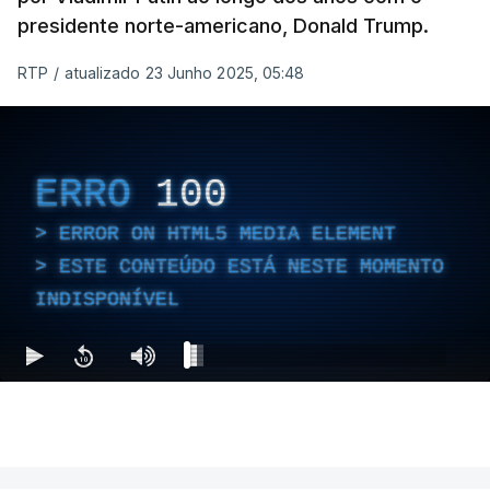
presidente norte-americano, Donald Trump.
RTP
/
atualizado 23 Junho 2025, 05:48
ERRO
100
ERROR ON HTML5 MEDIA ELEMENT
ESTE CONTEÚDO ESTÁ NESTE MOMENTO
INDISPONÍVEL