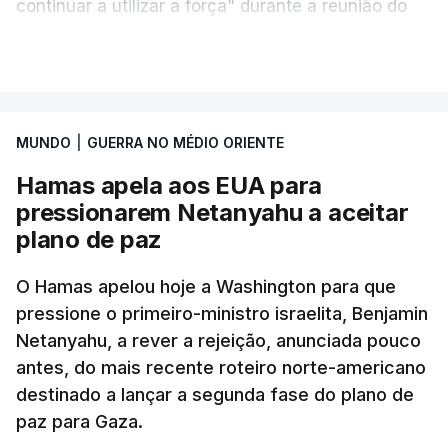
continuar a utilizar a força" durante a reunião do
Gabinete de Segurança de quinta-feira.
VER MAIS
A ideia de uma trégua tem a ver com a
necessidade de travar os ataques com vista à
aplicação do plano de desarmamento do Hamas.
MUNDO
|
GUERRA NO MÉDIO ORIENTE
Hamas apela aos EUA para
Além disso, o correspondente do canal de
pressionarem Netanyahu a aceitar
televisão israelita i24News, que também teve
plano de paz
acesso às deliberações do Gabinete, recordou na
sexta-feira que, após a reunião, ficou por decidir a
O Hamas apelou hoje a Washington para que
autorização formal de Israel para a entrada em
pressione o primeiro-ministro israelita, Benjamin
Gaza da Força Internacional de Estabilização, um
Netanyahu, a rever a rejeição, anunciada pouco
contingente multinacional proposto no âmbito do
antes, do mais recente roteiro norte-americano
Conselho da Paz promovido por Trump.
destinado a lançar a segunda fase do plano de
paz para Gaza.
Meios de comunicação social israelitas