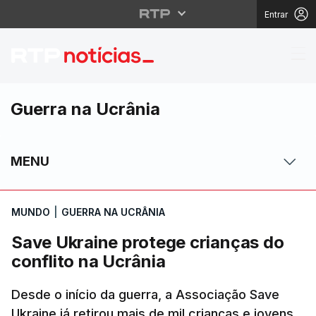
Entrar
Save Ukraine protege c
Guerra na Ucrânia
MENU
MUNDO
|
GUERRA NA UCRÂNIA
Save Ukraine protege crianças do
conflito na Ucrânia
Desde o início da guerra, a Associação Save
Ukraine já retirou mais de mil crianças e jovens