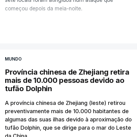
começou depois da meia-noite.
No relatório diário publicado esta quarta-feira, a
VER MAIS
Força Aérea ucraniana detalhou que a Rússia
lançou um total de 115
drones
e 28 mísseis de
alta velocidade, incluindo 24 mísseis balísticos
MUNDO
e quatro mísseis antinavio
.
Província chinesa de Zhejiang retira
A Força Aérea ucraniana especificou ainda que
mais de 10.000 pessoas devido ao
abateu 98 destes
drones
, sem mencionar qualquer
tufão Dolphin
míssil, embora Kiev tenha vindo a lamentar há
semanas uma grave escassez de munições
A província chinesa de Zhejiang (leste) retirou
preventivamente mais de 10.000 habitantes de
antimíssil balístico capazes de intercetar tais
algumas das suas ilhas devido à aproximação do
mísseis.
tufão Dolphin, que se dirige para o mar do Leste
da China.