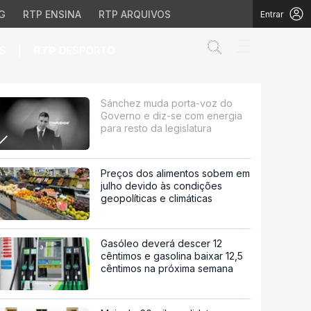
G
RTP ENSINA
RTP ARQUIVOS
Entrar
Abrir campo de
|
S
RTP
DESPORTO
se com energia para res
Sánchez muda porta-voz do
Governo e diz-se com energia
para resto da legislatura
Preços dos alimentos sobem em
julho devido às condições
geopolíticas e climáticas
Gasóleo deverá descer 12
cêntimos e gasolina baixar 12,5
cêntimos na próxima semana