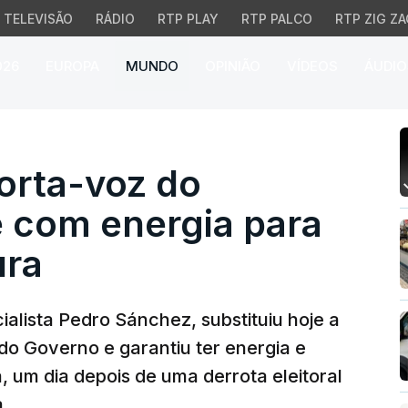
TELEVISÃO
RÁDIO
RTP PLAY
RTP PALCO
RTP ZIG ZA
026
EUROPA
MUNDO
OPINIÃO
VÍDEOS
ÁUDIO
-voz do Governo e diz-
orta-voz do
e com energia para
ura
ialista Pedro Sánchez, substituiu hoje a
do Governo e garantiu ter energia e
a, um dia depois de uma derrota eleitoral
a.