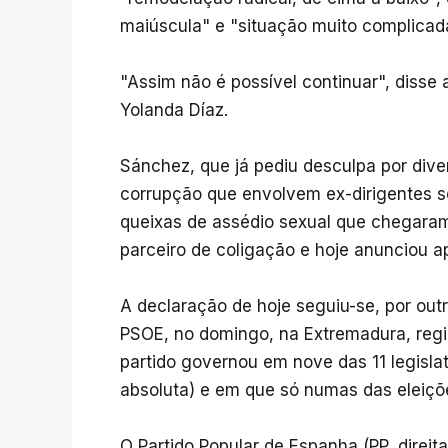
maiúscula" e "situação muito complicad
"Assim não é possível continuar", disse 
Yolanda Díaz.
Sánchez, que já pediu desculpa por div
corrupção que envolvem ex-dirigentes so
queixas de assédio sexual que chegara
parceiro de coligação e hoje anunciou a
A declaração de hoje seguiu-se, por outro
PSOE, no domingo, na Extremadura, regi
partido governou em nove das 11 legisla
absoluta) e em que só numas das eleiçõe
O Partido Popular de Espanha (PP, direi