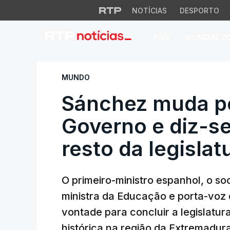
NOTÍCIAS
DESPORTO
PAÍS
MUNDIAL 2
Sánchez muda porta
MUNDO
Sánchez muda p
Governo e diz-s
resto da legislat
O primeiro-ministro espanhol, o soc
ministra da Educação e porta-voz 
vontade para concluir a legislatur
histórica na região da Extremadur