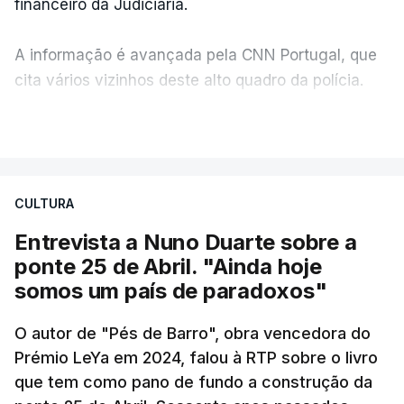
financeiro da Judiciária.
A informação é avançada pela CNN Portugal, que
cita vários vizinhos deste alto quadro da polícia.
VER MAIS
Foi o diretor financeiro, Álvaro Pires, que assumiu a
responsabilidade de sugerir as instalações da
Construbarcelos para acolher um atrelado
CULTURA
apreendido numa operação de droga.
Entrevista a Nuno Duarte sobre a
ponte 25 de Abril. "Ainda hoje
somos um país de paradoxos"
O autor de "Pés de Barro", obra vencedora do
Prémio LeYa em 2024, falou à RTP sobre o livro
que tem como pano de fundo a construção da