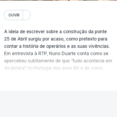
OUVIR
A ideia de escrever sobre a construção da ponte
25 de Abril surgiu por acaso, como pretexto para
contar a história de operários e as suas vivências.
Em entrevista à RTP, Nuno Duarte conta como se
apercebeu subitamente de que “tudo acontecia em
Alcântara” no Portugal dos anos 60 e de como
poderia incluir esta obra marcante na ficção. Hoje,
VER MAIS
quando passa pelo aço de cor avermelhada que
faz a ligação entre as duas margens do Tejo, sorri
e reconhece como a ponte mudou a sua vida de
PAÍS
forma inesperada, através da literatura.
Ponte 25 de Abril celebra seis