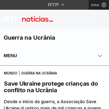
Entrar
Save Ukraine protege c
Guerra na Ucrânia
MENU
MUNDO
|
GUERRA NA UCRÂNIA
Save Ukraine protege crianças do
conflito na Ucrânia
Desde o início da guerra, a Associação Save
Ukraine já retirou mais de mil crianças e jovens