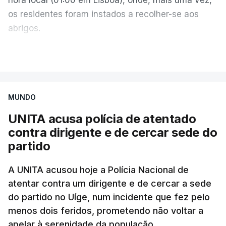
os residentes foram instados a recolher-se aos
abrigos.
A administração militar local tinha anunciado
VER MAIS
pouco antes o acionamento de um "alerta aéreo
devido ao uso de mísseis balísticos".
MUNDO
Na periferia nordeste de Kiev, os ataques russos
UNITA acusa polícia de atentado
causaram três mortos, incluindo uma criança de 4
contra dirigente e de cercar sede do
anos, bem como três feridos, na aldeia de
partido
Pukhivka, segundo os serviços de resgate, sem
especificar se os ataques foram realizados com
A UNITA acusou hoje a Polícia Nacional de
mísseis ou drones.
atentar contra um dirigente e de cercar a sede
do partido no Uíge, num incidente que fez pelo
Na própria capital, foram contabilizados quatro
menos dois feridos, prometendo não voltar a
feridos pela autoridade militar, enquanto os
apelar à serenidade da população.