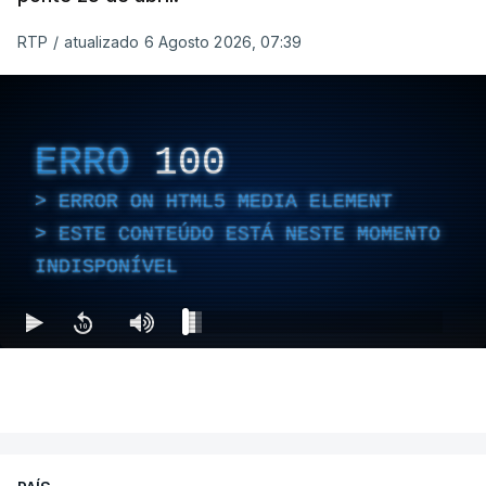
RTP
/
atualizado 6 Agosto 2026, 07:39
ERRO
100
ERROR ON HTML5 MEDIA ELEMENT
ESTE CONTEÚDO ESTÁ NESTE MOMENTO
INDISPONÍVEL