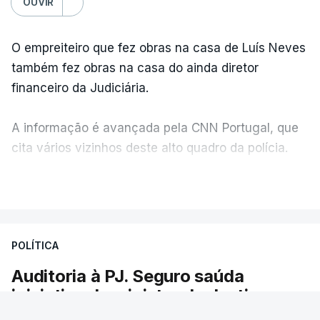
OUVIR
O empreiteiro que fez obras na casa de Luís Neves
também fez obras na casa do ainda diretor
financeiro da Judiciária.
A informação é avançada pela CNN Portugal, que
cita vários vizinhos deste alto quadro da polícia.
VER MAIS
Foi o diretor financeiro, Álvaro Pires, que assumiu a
responsabilidade de sugerir as instalações da
Construbarcelos para acolher um atrelado
POLÍTICA
apreendido numa operação de droga.
Auditoria à PJ. Seguro saúda
iniciativa da ministra da Justiça