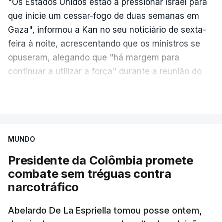
"Os Estados Unidos estão a pressionar Israel para
que inicie um cessar-fogo de duas semanas em
Gaza", informou a Kan no seu noticiário de sexta-
feira à noite, acrescentando que os ministros se
opuseram, alegando que "há margem para
continuar a utilizar a força" durante a reunião do
Gabinete de Segurança de quinta-feira.
VER MAIS
A ideia de uma trégua tem a ver com a
necessidade de travar os ataques com vista à
aplicação do plano de desarmamento do Hamas.
MUNDO
Presidente da Colômbia promete
Além disso, o correspondente do canal de
combate sem tréguas contra
televisão israelita i24News, que também teve
narcotráfico
acesso às deliberações do Gabinete, recordou na
sexta-feira que, após a reunião, ficou por decidir a
Abelardo De La Espriella tomou posse ontem,
autorização formal de Israel para a entrada em