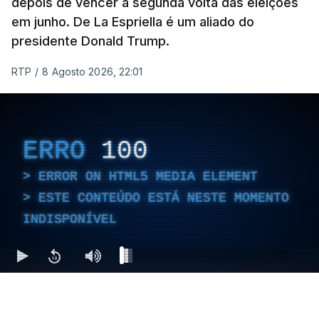
depois de vencer a segunda volta das eleições
Gaza da Força Internacional de Estabilização, um
em junho. De La Espriella é um aliado do
contingente multinacional proposto no âmbito do
presidente Donald Trump.
Conselho da Paz promovido por Trump.
RTP
/
8 Agosto 2026, 22:01
Meios de comunicação social israelitas
informaram, após a reunião do Gabinete de
Segurança do país, que o órgão presidido por
ERRO
100
Netanyahu exigiu durante a sessão de quinta-feira
a retoma dos ataques aéreos em Gaza,
ERROR ON HTML5 MEDIA ELEMENT
interrompidos desde segunda-feira.
ESTE CONTEÚDO ESTÁ NESTE MOMENTO
INDISPONÍVEL
"O Hamas aceitou o plano de 15 pontos, mas não
renunciou ao seu objetivo de destruir Israel",
advertiu durante a reunião o brigadeiro-general Ofir
Mizrahi-Rozen, chefe da inteligência militar do
Exército israelita, em declarações citadas pelo
jornal Israel Hayom e reproduzidas por outros