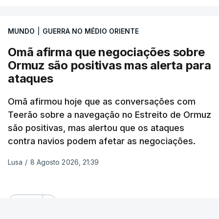
meios de comunicação social do país.
MUNDO
|
GUERRA NO MÉDIO ORIENTE
"É evidente que o Hamas está a tentar passar-nos
Omã afirma que negociações sobre
a responsabilidade", acrescentou Mizrahi-Rozen.
Ormuz são positivas mas alerta para
Por seu lado, David Zini, chefe do Shin Bet -- o
ataques
serviço de segurança interna israelita --, advertiu o
Omã afirmou hoje que as conversações com
gabinete de que o acordo do Hamas sobre o roteiro
Teerão sobre a navegação no Estreito de Ormuz
para Gaza é uma "emboscada estratégica",
são positivas, mas alertou que os ataques
destinada a ganhar tempo e a garantir que Israel
contra navios podem afetar as negociações.
não volte a operar em Gaza antes das eleições,
previstas para o outono.
Lusa
/
8 Agosto 2026, 21:39
Vários ministros, entre os quais Bezalel Smotrich,
Orit Strock, Avi Dichter e Zeev Elkin, todos de
OUVIR
extrema-direita, pressionaram Netanyahu para que