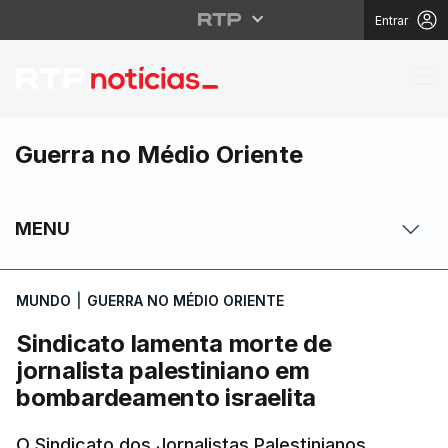
Entrar
Sindicato lamenta mort
Guerra no Médio Oriente
MENU
MUNDO
|
GUERRA NO MÉDIO ORIENTE
Sindicato lamenta morte de
jornalista palestiniano em
bombardeamento israelita
O Sindicato dos Jornalistas Palestinianos