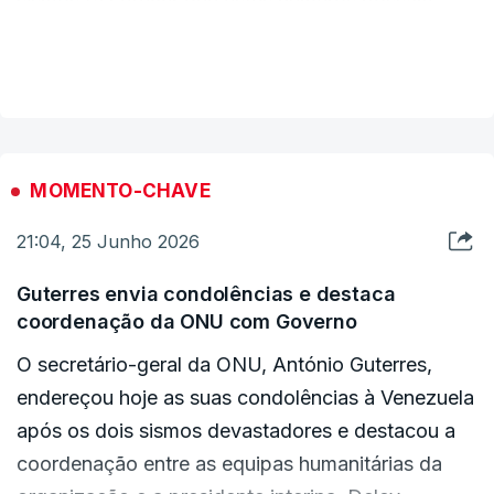
sismos faz prever que estes números possam
crescer muito.
VER MAIS
Os terramotos de 7,2 e 7,5 na escala de Richter
tiveram epicentro no município de Montalbán, no
Estado do Carabobo, mas atingiram outras
MOMENTO-CHAVE
regiões, incluindo Caracas.
21:04, 25 Junho 2026
Guterres envia condolências e destaca
coordenação da ONU com Governo
O secretário-geral da ONU, António Guterres,
endereçou hoje as suas condolências à Venezuela
após os dois sismos devastadores e destacou a
coordenação entre as equipas humanitárias da