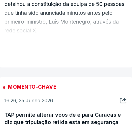
detalhou a constituição da equipa de 50 pessoas
que tinha sido anunciada minutos antes pelo
primeiro-ministro, Luís Montenegro, através da
rede social X.
Leitão Amaro indicou que o envio "será o mais
VER MAIS
rápido possível", com a colaboração de quatro
Ministérios: o Ministério dos Negócios
Estrangeiros, o Ministério da Administração
Interna, a Defesa Nacional e a Saúde.
MOMENTO-CHAVE
16:26, 25 Junho 2026
Estes quatro Ministérios "estão agora com as
suas entidades reunidas para preparar a
TAP permite alterar voos de e para Caracas e
deslocação de uma equipa, exatamente a partir
diz que tripulação retida está em segurança
do aeroporto, que se estima ser cerca de 50