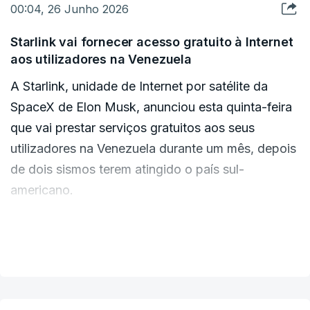
00:04, 26 Junho 2026
Starlink vai fornecer acesso gratuito à Internet
aos utilizadores na Venezuela
A Starlink, unidade de Internet por satélite da
SpaceX de Elon Musk, anunciou esta quinta-feira
que vai prestar serviços gratuitos aos seus
utilizadores na Venezuela durante um mês, depois
de dois sismos terem atingido o país sul-
americano.
A empresa está também a trabalhar para
VER MAIS
"implementar rapidamente terminais Starlink e
restaurar a conectividade nas áreas mais
afetadas", informou a Starlink em comunicado.