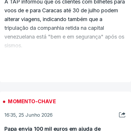
A TAP informou que os clientes com bilhetes para
pessoas, muito focadas nas capacidades de
voos de e para Caracas até 30 de julho podem
apoio ao resgate, envolvendo pessoas do INEM,
alterar viagens, indicando também que a
equipas de resgate, equipas da Unidade de
tripulação da companhia retida na capital
Emergência e Socorro da GNR, com capacidade e
venezuelana está "bem e em segurança" após os
experiência já em cenários semelhantes como, por
sismos.
exemplo, os terremotos na Turquia", indicou o
ministro da Presidência.
Segundo a informação publicada no seu site,
VER MAIS
"todos os clientes com bilhetes emitidos até 24
de junho, para voos de e para a capital
venezuelana a realizar até 30 de julho, podem
alterar as datas da sua viagem para voos a
MOMENTO-CHAVE
realizar dentro da validade dos bilhetes de que
16:35, 25 Junho 2026
são portadores".
Papa envia 100 mil euros em ajuda de