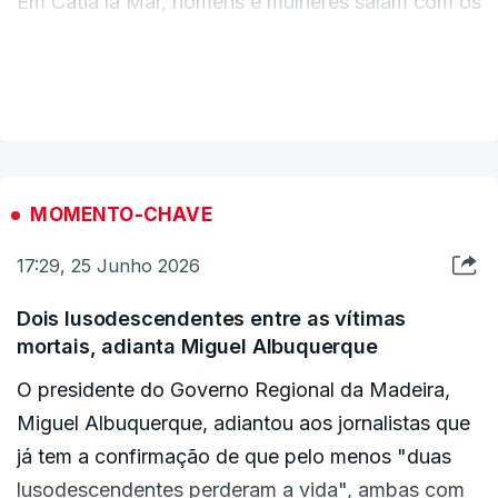
Em Catia la Mar, homens e mulheres saíam com os
famílias das vítimas, deseja uma rápida
braços carregados de sacos cheios de
recuperação a todos os feridos e exprime a sua
mantimentos de uma mercearia parcialmente
VER MAIS
solidariedade para com todos os cidadãos e
incendiada, segundo estes jornalistas.
comunidades afetados por esta catástrofe
natural", refere-se.
MOMENTO-CHAVE
No texto do presidente do Parlamento, defende-
se que os "povos português e venezuelano estão
17:29, 25 Junho 2026
unidos por profundos laços históricos, culturais e
Dois lusodescendentes entre as vítimas
humanos, que se refletem na numerosa
mortais, adianta Miguel Albuquerque
comunidade portuguesa e luso-venezuelana
O presidente do Governo Regional da Madeira,
residente na Venezuela".
Miguel Albuquerque, adiantou aos jornalistas que
já tem a confirmação de que pelo menos "duas
"Particularmente a estes cidadãos, o Parlamento
lusodescendentes perderam a vida", ambas com
expressa uma mensagem de proximidade,