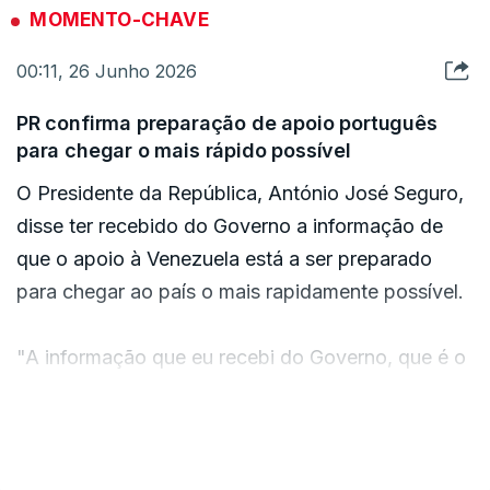
MOMENTO-CHAVE
00:11, 26 Junho 2026
PR confirma preparação de apoio português
para chegar o mais rápido possível
O Presidente da República, António José Seguro,
disse ter recebido do Governo a informação de
que o apoio à Venezuela está a ser preparado
para chegar ao país o mais rapidamente possível.
"A informação que eu recebi do Governo, que é o
Governo que tem essa responsabilidade, é que
está tudo a ser preparado e no mais curto espaço
VER MAIS
de tempo para que, de facto, o apoio possa
chegar à Venezuela rapidamente", disse o chefe