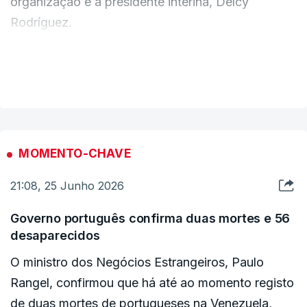
organização e a presidente interina, Delcy
Rodríguez.
"[António Guterres] Está profundamente
VER MAIS
consternado com a perda de vidas e a destruição
generalizada causadas pelos devastadores
sismos que atingiram ontem [quarta-feira] a
Venezuela. Expressa as suas sinceras
MOMENTO-CHAVE
condolências às famílias das vítimas e deseja uma
21:08, 25 Junho 2026
rápida recuperação aos feridos", indicou
Stéphane Dujarric, porta-voz do diplomata
Governo português confirma duas mortes e 56
português, na sua conferência de imprensa diária.
desaparecidos
O ministro dos Negócios Estrangeiros, Paulo
Dois grandes sismos foram registados na
Rangel, confirmou que há até ao momento registo
Venezuela, na quarta-feira, causando pelo menos
de duas mortes de portugueses na Venezuela,