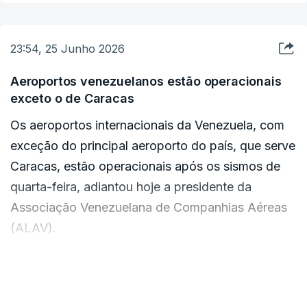
de Estado aos jornalistas, em Miami, onde
assistirá ao jogo da seleção portuguesa de
23:54, 25 Junho 2026
futebol no sábado.
Aeroportos venezuelanos estão operacionais
exceto o de Caracas
Os aeroportos internacionais da Venezuela, com
ERRO
100
exceção do principal aeroporto do país, que serve
ERROR ON HTML5 MEDIA ELEMENT
Caracas, estão operacionais após os sismos de
ESTE CONTEÚDO ESTÁ NESTE MOMENTO
quarta-feira, adiantou hoje a presidente da
INDISPONÍVEL
Associação Venezuelana de Companhias Aéreas
(ALAV).
"Já foi divulgado um comunicado a indicar que
VER MAIS
todos os aeroportos internacionais estão
O Presidente confirmou também a informação