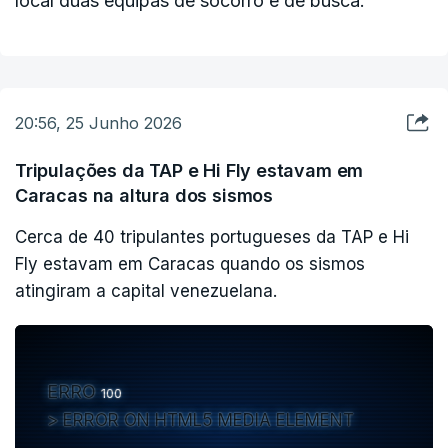
local duas equipas de socorro e de busca.
milhões de pessoas regressaram ao país nos
últimos anos, "o que sublinha a necessidade de
um apoio contínuo à reintegração nas
comunidades que acolhem um elevado número de
20:56, 25 Junho 2026
retornados", destaca a fundação.
Tripulações da TAP e Hi Fly estavam em
Caracas na altura dos sismos
O ACNUR está a acompanhar de perto a evolução
Cerca de 40 tripulantes portugueses da TAP e Hi
da situação, com especial enfoque na
Fly estavam em Caracas quando os sismos
identificação e avaliação dos riscos e
atingiram a capital venezuelana.
necessidades de proteção nas áreas afetadas,
sublinha.
Em Portugal, a equipa do ACNUR está a mobilizar
ERRO
100
apoio para ajudar as comunidades afetadas com
ERROR ON HTML5 MEDIA ELEMENT