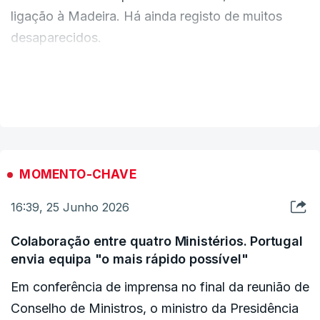
ligação à Madeira. Há ainda registo de muitos
solidariedade e preocupação. Assinala também o
desaparecidos.
empenho das equipas de proteção civil, dos
profissionais de saúde, das forças de segurança,
dos voluntários e de todas as entidades
VER MAIS
envolvidas nas operações de socorro e
ERRO
100
assistência às populações afetadas", acrescenta-
ERROR ON HTML5 MEDIA ELEMENT
se.
ESTE CONTEÚDO ESTÁ NESTE MOMENTO
MOMENTO-CHAVE
INDISPONÍVEL
c/ Lusa
16:39, 25 Junho 2026
Colaboração entre quatro Ministérios. Portugal
envia equipa "o mais rápido possível"
Em conferência de imprensa no final da reunião de
Conselho de Ministros, o ministro da Presidência