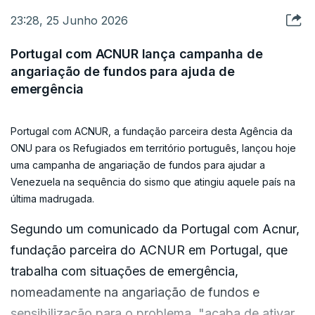
Duas das vítimas são cidadãos portugueses,
23:28, 25 Junho 2026
A TAP informou hoje que os clientes com bilhetes
enquanto quatro são lusodescendentes, de
para voos de e para Caracas até 30 de julho
acordo com fonte oficial do MNE.
Portugal com ACNUR lança campanha de
podem alterar viagens, indicando também que a
angariação de fundos para ajuda de
emergência
tripulação da companhia retida na capital
O número de mortos no duplo sismo que atingiu a
venezuelana está "bem e em segurança" após os
Venezuela na quarta-feira subiu para pelo menos
sismos.
188, há mais de 1.500 feridos e estão pelo menos
Portugal com ACNUR, a fundação parceira desta Agência da
ONU para os Refugiados em território português, lançou hoje
147 pessoas desaparecidas, segundo um balanço
uma campanha de angariação de fundos para ajudar a
Estas medidas foram tomadas depois de a
oficial provisório.
Venezuela na sequência do sismo que atingiu aquele país na
Venezuela ter sido abalada na quarta-feira por um
última madrugada.
sismo duplo, com dois tremores de magnitude 7,2
O primeiro sismo de magnitude 7,2 ocorreu a
Segundo um comunicado da Portugal com Acnur,
e outro de 7,5, respetivamente, que provocaram
cerca de 200 quilómetros de Caracas, seguido
fundação parceira do ACNUR em Portugal, que
pelo menos 188 mortos e 1.520 feridos, segundo
por um segundo de magnitude 7,5 e por cerca de
trabalha com situações de emergência,
dados oficiais.
20 réplicas, de acordo com o Serviço Geológico
nomeadamente na angariação de fundos e
dos Estados Unidos.
sensibilização para o problema, "acaba de ativar