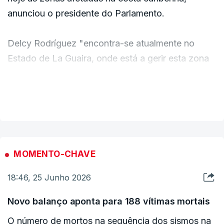
equipas de busca e salvamento urbanas "de toda
anunciou o presidente do Parlamento.
a comunidade internacional".
Delcy Rodríguez "encontra-se atualmente no
O coordenador humanitário das Nações Unidas,
Estado de La Guaira, onde está a gerir esta zona
Tom Fletcher, observou que quase oito milhões de
atingida por uma catástrofe de grande
pessoas na Venezuela já necessitavam de
magnitude", declarou Jorge Rodríguez, seu irmão,
VER MAIS
assistência humanitária antes dos sismos e que a
durante um discurso transmitido na televisão
catástrofe "ameaça agravar as vulnerabilidades
venezuelana.
existentes".
c/ Lusa
MOMENTO-CHAVE
18:46, 25 Junho 2026
Novo balanço aponta para 188 vítimas mortais
O número de mortos na sequência dos sismos na