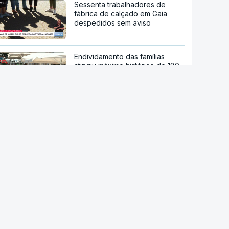
Sessenta trabalhadores de
fábrica de calçado em Gaia
despedidos sem aviso
Endividamento das famílias
atingiu máximo histórico de 180
mil milhões de euros
Trump assina decreto que
impede "turismo de
nascimentos"
Diálogo entre Governo da
Venezuela e oposição marcado
por restrições à imprensa
María Corina Machado culpa
Governo pela morte de preso