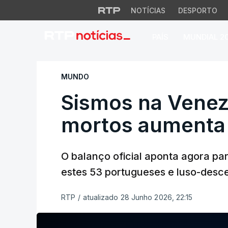
NOTÍCIAS
DESPORTO
PAÍS
MUNDIAL 2
Sismos na Venezue
MUNDO
Sismos na Venez
mortos aumenta 
O balanço oficial aponta agora pa
estes 53 portugueses e luso-desc
RTP
/
atualizado 28 Junho 2026, 22:15