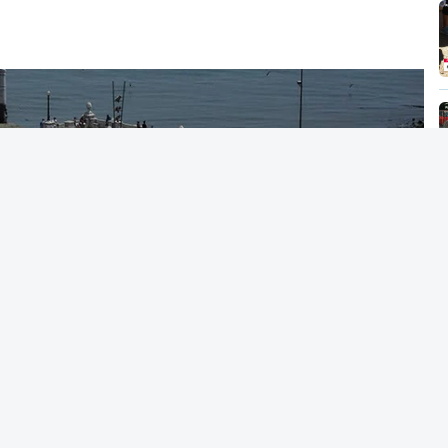
a de Avelar Brotero foram afixados à hora
xames devem sair durante a tarde.
erior terminou na quinta-feira. Mas o Governo
20 mil alunos que pediram a revisão das