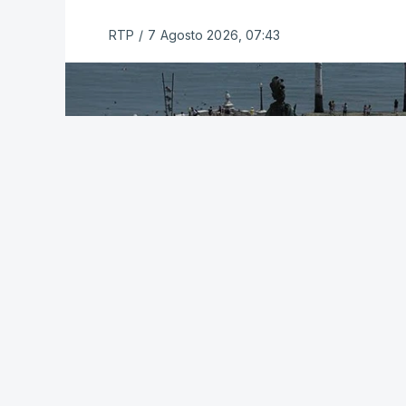
Também em Coimbra, na escola secundári
RTP
/
7 Agosto 2026, 07:43
prevista os resultados.
As reapreciações da primeira fase dos e
A primeira fase de acesso ao ensino sup
decidiu dar mais três dias aos cerca de 
provas.