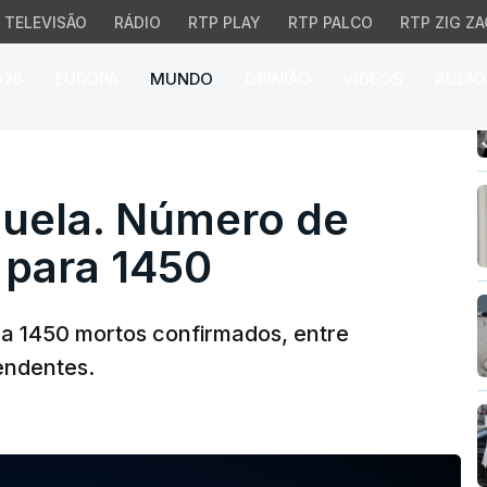
TELEVISÃO
RÁDIO
RTP PLAY
RTP PALCO
RTP ZIG ZA
026
EUROPA
MUNDO
OPINIÃO
VÍDEOS
ÁUDIO
la. Número de mortos 
uela. Número de
para 1450
ra 1450 mortos confirmados, entre
endentes.