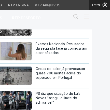
G
RTP ENSINA
RTP ARQUIVOS
Entrar
Abrir campo de
|
S
RTP
DESPORTO
Sismos na Venezuela. Número
de mortos aumenta para 1450
aumenta para 1450
Exames Nacionais. Resultados
da segunda fase já começaram
a ser afixados
Ondas de calor já provocaram
quase 700 mortes acima do
esperado em Portugal
PS diz que situação de Luís
Neves "atingiu o limite do
admissível"