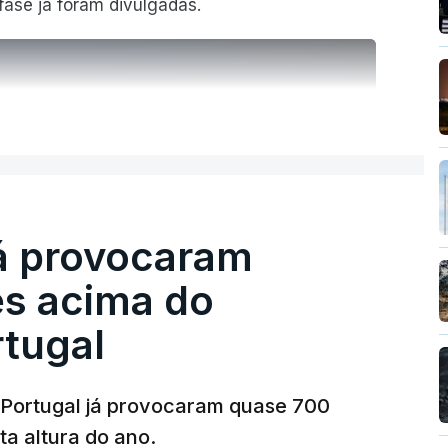
ase já foram divulgadas.
ER MAIS
T
já provocaram
MENTO INDISPONÍVEL
s acima do
tugal
 Portugal já provocaram quase 700
a altura do ano.