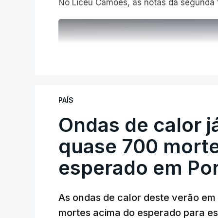
No Liceu Camões, as notas da segunda f
V
ERRO
100
PAÍS
ERROR ON HTML5 MEDIA ELEMEN
Ondas de calor 
ESTE CONTEÚDO ESTÁ NESTE MO
quase 700 morte
esperado em Por
As ondas de calor deste verão em
mortes acima do esperado para est