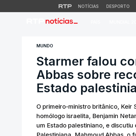
NOTÍCIAS
DESPORTO
PAÍS
MUNDIAL 2
Starmer falou com
MUNDO
Starmer falou c
Abbas sobre re
Estado palestini
O primeiro-ministro britânico, Keir
homólogo israelita, Benjamin Net
um Estado palestiniano, e discutiu
Palestiniana, Mahmoud Abbas, o f