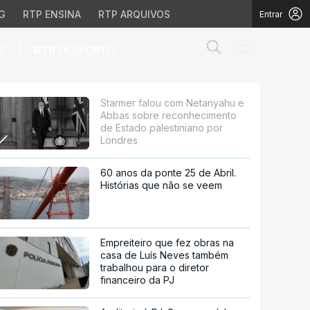
G
RTP ENSINA
RTP ARQUIVOS
Entrar
Abrir campo de
|
S
RTP
DESPORTO
re reconhecimento de E
Starmer falou com Netanyahu e
Abbas sobre reconhecimento
de Estado palestiniano por
Londres
60 anos da ponte 25 de Abril.
Histórias que não se veem
Empreiteiro que fez obras na
casa de Luís Neves também
trabalhou para o diretor
financeiro da PJ