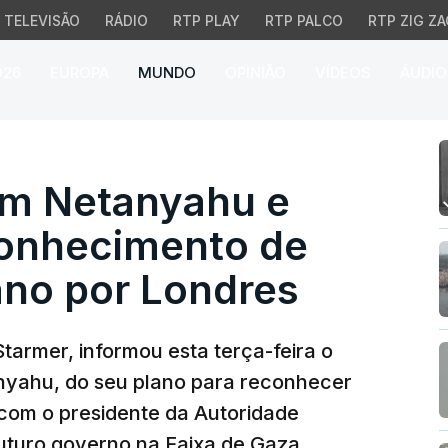
TELEVISÃO
RÁDIO
RTP PLAY
RTP PALCO
RTP ZIG ZA
026
EUROPA
MUNDO
OPINIÃO
VÍDEOS
ÁUDIO
 Netanyahu e Abbas sob
om Netanyahu e
conhecimento de
ano por Londres
 Starmer, informou esta terça-feira o
anyahu, do seu plano para reconhecer
 com o presidente da Autoridade
uturo governo na Faixa de Gaza.