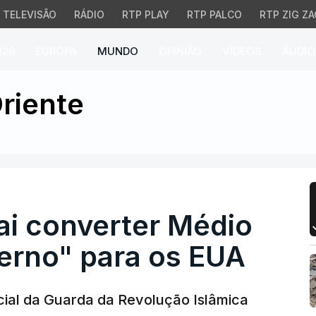
TELEVISÃO
RÁDIO
RTP PLAY
RTP PALCO
RTP ZIG ZA
026
EUROPA
MUNDO
OPINIÃO
VÍDEOS
ÁUDIO
 converter Médio Orien
riente
ai converter Médio
erno" para os EUA
ial da Guarda da Revolução Islâmica