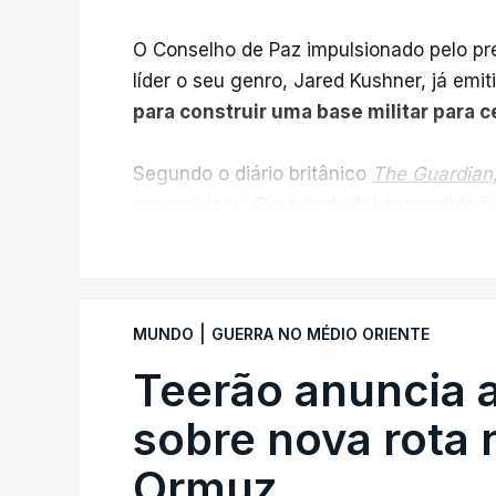
O Conselho de Paz impulsionado pelo p
líder o seu genro, Jared Kushner, já emit
para construir uma base militar para 
Segundo o diário britânico
The Guardian
marroquinas. O contrato foi concedido à
Louisiana que já colaborou com a Admin
V
Médio Oriente, nomeadamente no Iraqu
Com uma área muito reduzida,
esta peq
|
MUNDO
GUERRA NO MÉDIO ORIENTE
cento de território de Gaza que Israel
Teerão anuncia
fronteira com Israel. Permite, desta 
ataque.
sobre nova rota 
Ormuz
Segundo um funcionário do Conselho de P