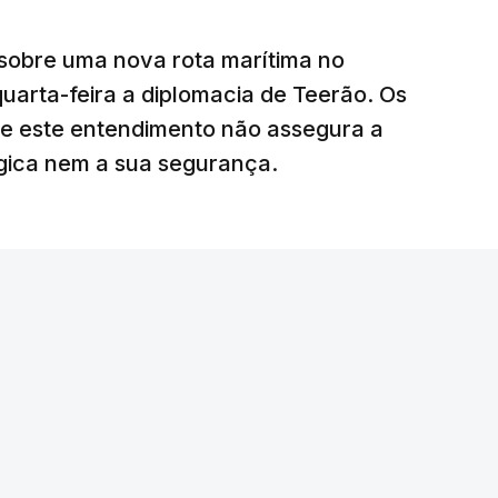
 deles “diz respeito às instalações de apoio à
sobre uma nova rota marítima no
uarta-feira a diplomacia de Teerão. Os
ciais para o futuro de Gaza”, acrescenta este
ue este entendimento não assegura a
égica nem a sua segurança.
litar
para uma futura Força Internacional de
ra 5.000 militares.
o Conselho de Segurança da ONU aprovou o
nal de Estabilização para Gaza, sendo ainda
tribuir com o envio de tropas ou quando poderá
edispôs a contribuir com um contingente e
amento o envio de militares, em caso de