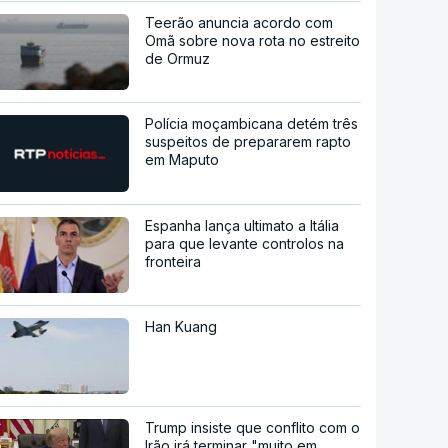
Teerão anuncia acordo com
Omã sobre nova rota no estreito
de Ormuz
Polícia moçambicana detém três
suspeitos de prepararem rapto
em Maputo
Espanha lança ultimato a Itália
para que levante controlos na
fronteira
Han Kuang
Trump insiste que conflito com o
Irão irá terminar "muito em