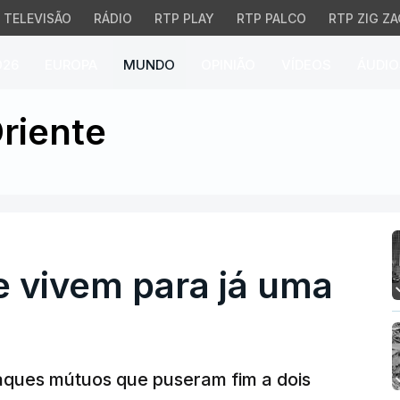
TELEVISÃO
RÁDIO
RTP PLAY
RTP PALCO
RTP ZIG ZA
026
EUROPA
MUNDO
OPINIÃO
VÍDEOS
ÁUDIO
vivem para já uma trégua
riente
e vivem para já uma
ataques mútuos que puseram fim a dois