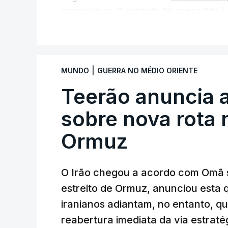
marroquinas. O contrato foi concedido à
Louisiana que já colaborou com a Admin
V
Médio Oriente, nomeadamente no Iraqu
Com uma área muito reduzida,
esta peq
|
MUNDO
GUERRA NO MÉDIO ORIENTE
cento de território de Gaza que Israel
Teerão anuncia
fronteira com Israel. Permite, desta 
ataque.
sobre nova rota 
Ormuz
Segundo um funcionário do Conselho de P
preparação de vários contratos” e que um
Força Internacional de Estabilização”.
O Irão chegou a acordo com Omã 
estreito de Ormuz, anunciou esta q
“Este contrato será um dos muitos essen
iranianos adiantam, no entanto, q
funcionário.
reabertura imediata da via estrat