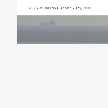
Inicialmente, os
planos para esta base mi
RTP
/
atualizado 6 Agosto 2026, 13:46
Estabilização previam uma capacidade pa
Em novembro de 2025, uma resolução d
estabelecimento de uma Força Internacio
incerto, a esta altura, quem poderá con
ser efetivamente mobilizada.
Marrocos foi um dos países que se pr
hoje mesmo, o Uganda aprovou no Parl
necessidade.
Na semana passada, o presidente nort
em que o grupo concordou em seguir a v
intensificou os ataques aéreos em Gaza
seguida pelos Estados Unidos.