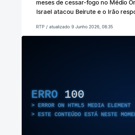
meses de cessar-fogo no Médio Or
Israel atacou Beirute e o Irão res
RTP
/
atualizado 9 Junho 2026, 08:35
ERRO
100
ERROR ON HTML5 MEDIA ELEMENT
ESTE CONTEÚDO ESTÁ NESTE MOME