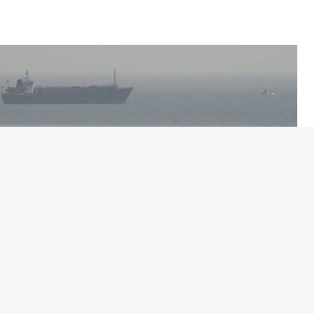
litar
para uma futura Força Internacional de
ra 5.000 militares.
o Conselho de Segurança da ONU aprovou o
nal de Estabilização para Gaza, sendo ainda
tribuir com o envio de tropas ou quando poderá
edispôs a contribuir com um contingente e
amento o envio de militares, em caso de
e-americano anunciou um acordo com o Hamas
ia do desarmamento. Em resposta, Israel
, dando mostras de desacordo com a via