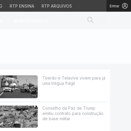
G
RTP ENSINA
RTP ARQUIVOS
Entrar
Abrir campo de
|
S
RTP
DESPORTO
 frágil
Teerão e Telavive vivem para já
uma trégua frágil
Conselho da Paz de Trump
emitiu contrato para construção
de base militar