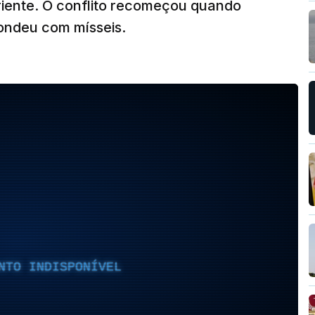
iente. O conflito recomeçou quando
pondeu com mísseis.
NTO INDISPONÍVEL