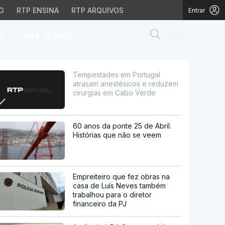
G
RTP ENSINA
RTP ARQUIVOS
Entrar
Abrir campo de
|
S
RTP
DESPORTO
sicos e reduzem cirurg
Tempestades em Portugal
atrasam anestésicos e reduzem
cirurgias em Cabo Verde
60 anos da ponte 25 de Abril.
Histórias que não se veem
Empreiteiro que fez obras na
casa de Luís Neves também
trabalhou para o diretor
financeiro da PJ