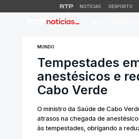
NOTÍCIAS
DESPORTO
PAÍS
MUNDIAL 2
Tempestades em Po
MUNDO
Tempestades em
anestésicos e r
Cabo Verde
O ministro da Saúde de Cabo Verde
atrasos na chegada de anestésicos
às tempestades, obrigando a reduz