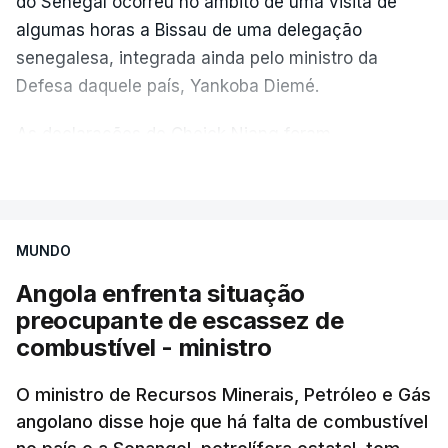
do Senegal ocorreu no âmbito de uma visita de
algumas horas a Bissau de uma delegação
senegalesa, integrada ainda pelo ministro da
Defesa daquele país, Yankoba Diemé.
As declarações de Cheick Niang foram
transmitidas pelos órgãos de comunicação social
VER MAIS
guineenses à saída de uma audiência com o líder
da Junta Militar que assumiu o poder em Bissau na
sequência do golpe de Estado, o general Horta
MUNDO
Inta-a.
Angola enfrenta situação
preocupante de escassez de
"Viemos anunciar oficialmente ao Presidente, Horta
combustível - ministro
Inta-a, da decisão tomada pela cimeira de chefes
de Estado e de Governo da CEDEAO [Comunidade
O ministro de Recursos Minerais, Petróleo e Gás
Económica de Estados da África Ocidental], que
angolano disse hoje que há falta de combustível
teve lugar recentemente em Freetown, de designar