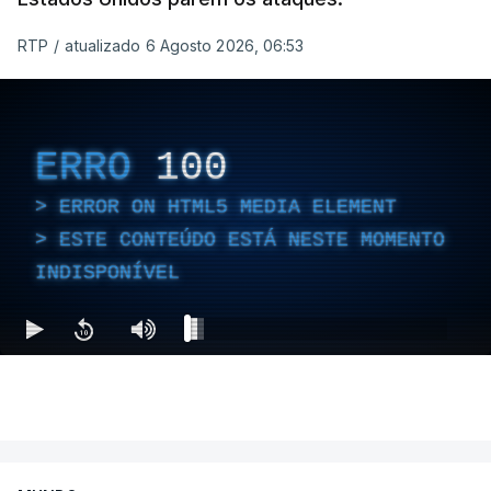
RTP
/
atualizado 6 Agosto 2026, 06:53
ERRO
100
ERROR ON HTML5 MEDIA ELEMENT
ESTE CONTEÚDO ESTÁ NESTE MOMENTO
INDISPONÍVEL