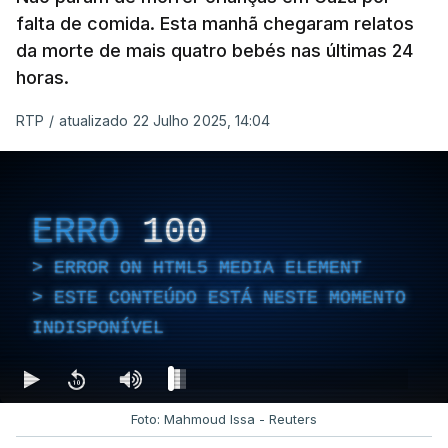
falta de comida. Esta manhã chegaram relatos
da morte de mais quatro bebés nas últimas 24
horas.
RTP
/
atualizado 22 Julho 2025, 14:04
ERRO
100
ERROR ON HTML5 MEDIA ELEMENT
ESTE CONTEÚDO ESTÁ NESTE MOMENTO
INDISPONÍVEL
Foto: Mahmoud Issa - Reuters