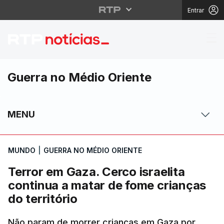
Entrar
Terror em Gaza. Cerco 
Guerra no Médio Oriente
MENU
MUNDO
|
GUERRA NO MÉDIO ORIENTE
Terror em Gaza. Cerco israelita
continua a matar de fome crianças
do território
Não param de morrer crianças em Gaza por