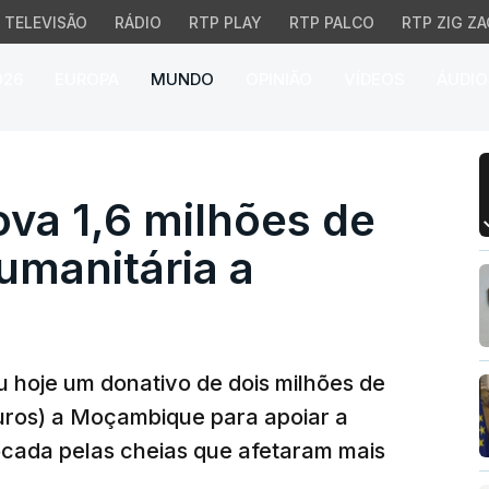
TELEVISÃO
RÁDIO
RTP PLAY
RTP PALCO
RTP ZIG ZA
026
EUROPA
MUNDO
OPINIÃO
VÍDEOS
ÁUDIO
a 1,6 milhões de euros 
va 1,6 milhões de
umanitária a
 hoje um donativo de dois milhões de
euros) a Moçambique para apoiar a
ocada pelas cheias que afetaram mais