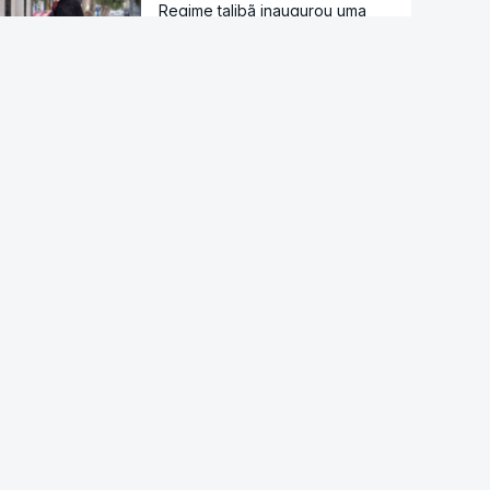
Regime talibã inaugurou uma
nova era de mulheres
assassinadas
Meta multada em 492 milhões
de euros nos EUA por danos
causados pelas redes sociais a
jovens
Modelo de IA da Meta invadiu
sistema de outra empresa de
forma autónoma
Ordem dos Médicos pede
avisos públicos para evitar
danos na visão no eclipse solar
Droga PJ. Cidadão indiano
encontrado morto estaria a
trabalhar com as autoridades