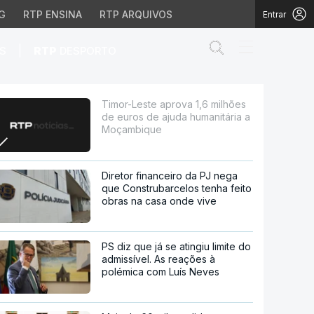
G
RTP ENSINA
RTP ARQUIVOS
Entrar
Abrir campo de
|
S
RTP
DESPORTO
de ajuda humanitária a
Timor-Leste aprova 1,6 milhões
de euros de ajuda humanitária a
Moçambique
Diretor financeiro da PJ nega
que Construbarcelos tenha feito
obras na casa onde vive
PS diz que já se atingiu limite do
admissível. As reações à
polémica com Luís Neves