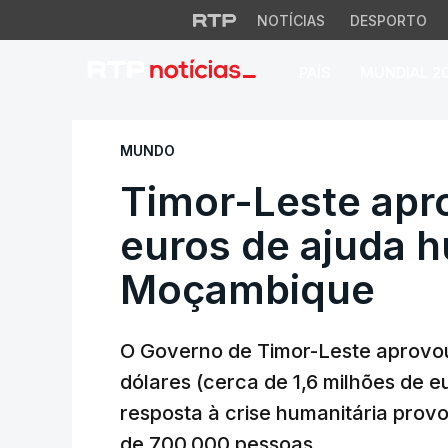
NOTÍCIAS
DESPORTO
PAÍS
MUNDIAL 2
Timor-Leste aprov
MUNDO
Timor-Leste apro
euros de ajuda h
Moçambique
O Governo de Timor-Leste aprovou
dólares (cerca de 1,6 milhões de 
resposta à crise humanitária prov
de 700.000 pessoas.