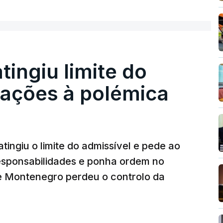
ER MAIS
nou a abertura de qualquer processo
o que indicie a realização dessas obras.
atingiu limite do
nstrubarcelos também fez obras na casa do
eações à polémica
da PJ
26, 14:25
tingiu o limite do admissível e pede ao
ez obras na casa de Luís Neves também
iretor financeiro da PJ
responsabilidades e ponha ordem no
26, 14:26
 Montenegro perdeu o controlo da