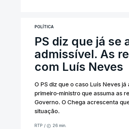
V
A Judiciária adianta ainda que não orde
disciplinar, por não ter qualquer element
POLÍTICA
PS diz que já se 
ARTIGOS RELACIONADOS
Empreiteiro da Co
admissível. As r
diretor financeiro 
com Luís Neves
atualizado 7 Agosto 20
O PS diz que o caso Luís Neves já a
Empreiteiro que f
trabalhou para o d
primeiro-ministro que assuma as 
atualizado 7 Agosto 20
Governo. O Chega acrescenta que
situação.
26 min.
RTP
/