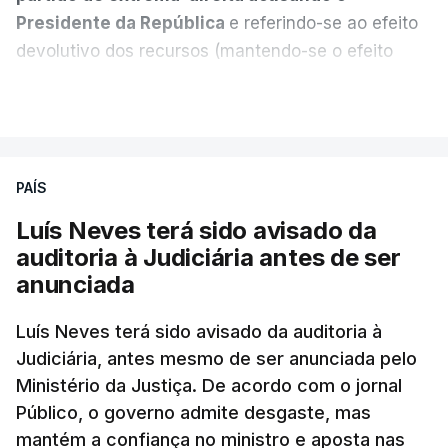
Presidente da República
e referindo-se ao efeito
devolutivo dos recursos (mantendo-se o efeito
suspensivo) e o aumento do prazo para detenção
VER MAIS
em centro de acolhimento temporário.
Chega refere ainda que Seguro tem reservas
PAÍS
quanto à possibilidade de expulsar do país
cidadãos adultos em situação ilegal, se
Luís Neves terá sido avisado da
tiverem filhos menores.
auditoria à Judiciária antes de ser
anunciada
“Com esta acção de Seguro, sendo atingido o
prazo de 60 dias, os imigrantes terão que ser
Luís Neves terá sido avisado da auditoria à
Judiciária, antes mesmo de ser anunciada pelo
libertados,
ainda que os seus pedidos de asilo
Ministério da Justiça. De acordo com o jornal
tenham sido rejeitados pelas autoridades
Público, o governo admite desgaste, mas
competentes”, referem.
mantém a confiança no ministro e aposta nas