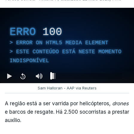
ERRO
100
ERROR ON HTML5 MEDIA ELEMENT
ESTE CONTEÚDO ESTÁ NESTE MOMENTO
INDISPONÍVEL
Sam Halloran - AAP via Reuters
A região está a ser varrida por helicópteros,
drones
e barcos de resgate. Há 2.500 socorristas a prestar
auxílio.