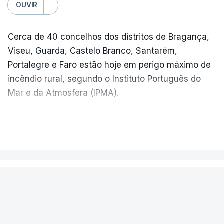
OUVIR
Cerca de 40 concelhos dos distritos de Bragança,
Viseu, Guarda, Castelo Branco, Santarém,
Portalegre e Faro estão hoje em perigo máximo de
incêndio rural, segundo o Instituto Português do
Mar e da Atmosfera (IPMA).
O IPMA colocou também em perigo muito elevado
VER MAIS
de incêndio cerca de 90 concelhos dos distritos de
Vila Real, Bragança, Porto, Aveiro, Viseu, Guarda,
Castelo Branco, Coimbra, Leiria, Santarém,
MUNDO
Portalegre, Évora, Beja e Faro.
Mais de 20 mil pessoas foram
Sob perigo elevado de incêndio estão 65
retiradas de casa devido a violentos
concelhos dos distritos de Viana do Castelo, Vila
incêndios no Canadá