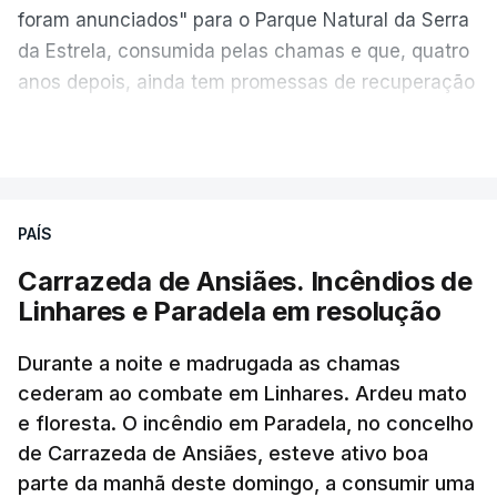
foram anunciados" para o Parque Natural da Serra
da Estrela, consumida pelas chamas e que, quatro
anos depois, ainda tem promessas de recuperação
por cumprir.
VER MAIS
ERRO
100
PAÍS
ERROR ON HTML5 MEDIA ELEMENT
Carrazeda de Ansiães. Incêndios de
Linhares e Paradela em resolução
ESTE CONTEÚDO ESTÁ NESTE
MOMENTO INDISPONÍVEL
Durante a noite e madrugada as chamas
cederam ao combate em Linhares. Ardeu mato
e floresta. O incêndio em Paradela, no concelho
de Carrazeda de Ansiães, esteve ativo boa
parte da manhã deste domingo, a consumir uma